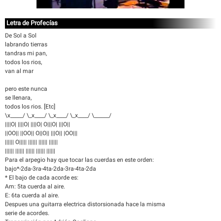
Letra de Profecías
De Sol a Sol
labrando tierras
tandras mi pan,
todos los rios,
van al mar
pero este nunca
se llenara,
todos los rios. [Etc]
\x_____/ \_x____/ \_x____/ \_x____/ \______/
||||O| ||||O| ||||O| O|||O| |||O||
||OO|| ||OO|| O||O|| |||O|| |OO|||
|||||| O||||| |||||| |||||| ||||||
|||||| |||||| |||||| |||||| ||||||
Para el arpegio hay que tocar las cuerdas en este orden:
bajo*-2da-3ra-4ta-2da-3ra-4ta-2da
* El bajo de cada acorde es:
Am: 5ta cuerda al aire.
E: 6ta cuerda al aire.
Despues una guitarra electrica distorsionada hace la misma
serie de acordes.