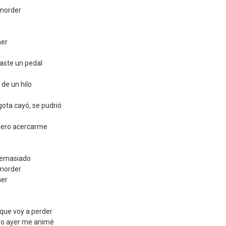
 morder
aer
aste un pedal
de un hilo
 gota cayó, se pudrió
iero acercarme
demasiado
 morder
aer
 que voy a perder
ero ayer me animé