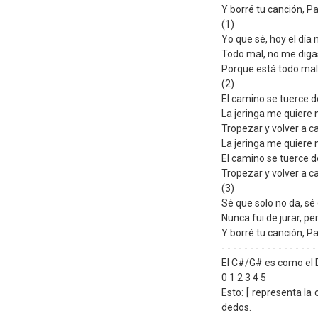
Y borré tu canción, P
(1)
Yo que sé, hoy el día
Todo mal, no me diga
Porque está todo mal,
(2)
El camino se tuerce 
La jeringa me quiere
Tropezar y volver a c
La jeringa me quiere
El camino se tuerce 
Tropezar y volver a c
(3)
Sé que solo no da, sé
Nunca fui de jurar, p
Y borré tu canción, P
- - - - - - - - - - - - - - - - -
El C#/G# es como el D
0 1 2 3 4 5
Esto: [ representa la 
dedos.