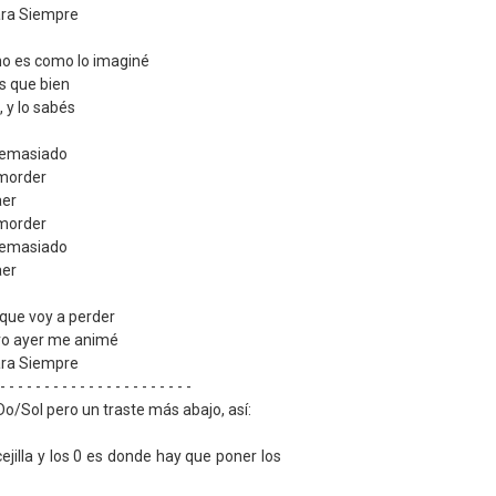
ara Siempre
 no es como lo imaginé
s que bien
 y lo sabés
demasiado
 morder
aer
 morder
demasiado
aer
 que voy a perder
ero ayer me animé
ara Siempre
 - - - - - - - - - - - - - - - - - - - - - -
o/Sol pero un traste más abajo, así:
cejilla y los 0 es donde hay que poner los