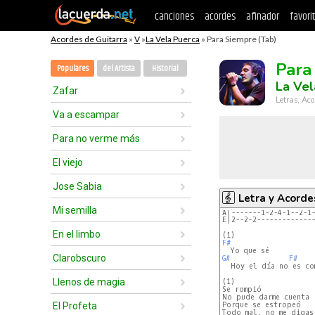
canciones
acordes
afinador
favori
Acordes de Guitarra
»
V
»
La Vela Puerca
» Para Siempre (Tab)
Para
Populares
del Artista
Historial
La Vel
Zafar
Letras, Aco
Va a escampar
Para no verme más
El viejo
Jose Sabia
Letra y Acorde
Mi semilla
A|-------1-2-4-1--2-1
En el limbo
F#
Clarobscuro
G#
F#
  Hoy el día no es com
Llenos de magia
(1)

Se rompió

No pude darme cuenta

El Profeta
Porque se estropeó

Todo mal, no me digas 