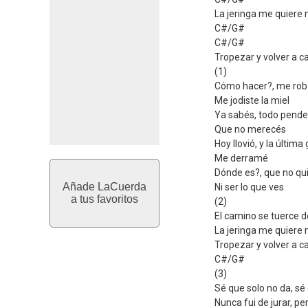
La jeringa me quiere
C#/G#
C#/G#
Tropezar y volver a c
(1)
Cómo hacer?, me rob
Me jodiste la miel
Ya sabés, todo pende 
Que no merecés
Hoy llovió, y la última
Me derramé
Dónde es?, que no qu
Añade LaCuerda
Ni ser lo que ves
a tus favoritos
(2)
El camino se tuerce 
La jeringa me quiere
Tropezar y volver a c
C#/G#
(3)
Sé que solo no da, sé
Nunca fui de jurar, p