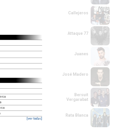
Callejeros
Attaque 77
Juanes
José Madero
Bersuit
uerca
Vergarabat
a
erca
a
Rata Blanca
[ver todas]