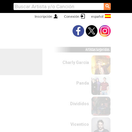
⚲
Inscripción
Conexión
Artistas Sugeridos
Charly García
Panda
Divididos
Vicentico