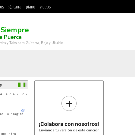
tos
guitarra
piano
videos
 Siempre
a Puerca
rdes y Tabs para Guitarra, Bajo y Ukulele
s
-----------------1-2-4-1---------4-6-4|
+
G#
o lo imaginé

¡Colabora con nosotros!
Envíanos tu versión de esta canción
que bien
