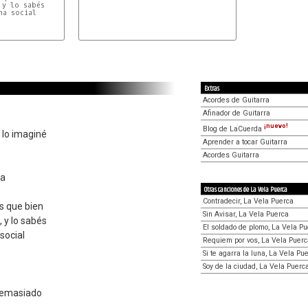
y lo sabés

a social

Extras
Acordes de Guitarra
Afinador de Guitarra
¡nuevo!
Blog de LaCuerda
 lo imaginé
Aprender a tocar Guitarra
Acordes Guitarra
ta
Otras canciones de La Vela Puerca
Contradecir, La Vela Puerca
s que bien
Sin Avisar, La Vela Puerca
 y lo sabés
El soldado de plomo, La Vela P
 social
Requiem por vos, La Vela Puerc
Si te agarra la luna, La Vela Pu
Soy de la ciudad, La Vela Puerc
demasiado