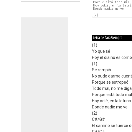
Porque está todo mal, 
Hoy odié, en la letrin
Donde nadie me ve

(2)

Letra de Para Siempre
(1)
Yo que sé
Hoy el día no es como
(1)
Se rompió
No pude darme cuen
Porque se estropeó
Todo mal, no me diga
Porque está todo mal,
Hoy odié, en la letrina
Donde nadie me ve
(2)
C#/G#
El camino se tuerce 
C#/G#