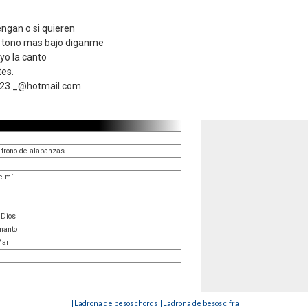
ngan o si quieren
n tono mas bajo diganme
yo la canto
tes.
3_23._@hotmail.com
u trono de alabanzas
e mí
 Dios
manto
Mar
[Ladrona de besos chords]
[Ladrona de besos cifra]