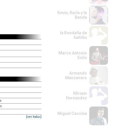
Kevin, Karla y la
Banda
la Rondalla de
Saltillo
Marco Antonio
Solís
Armando
Manzanero
Miriam
Hernandez
es
es
Miguel Cassina
[ver todas]