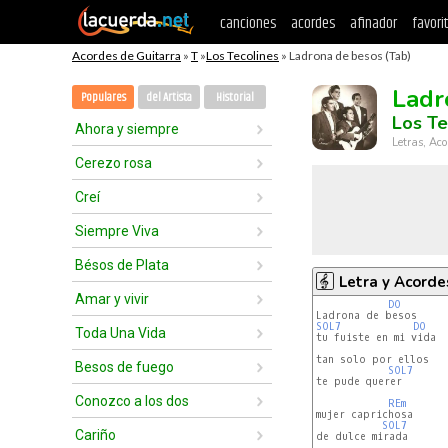
canciones
acordes
afinador
favori
Acordes de Guitarra
»
T
»
Los Tecolines
» Ladrona de besos (Tab)
Ladr
Populares
del Artista
Historial
Los Te
Ahora y siempre
Letras, Aco
Cerezo rosa
Creí
Siempre Viva
Bésos de Plata
Letra y Acorde
Amar y vivir
DO
SOL7
DO
Toda Una Vida
tu fuiste en mi vida

tan solo por ellos

Besos de fuego
SOL7
te pude querer

Conozco a los dos
REm
mujer caprichosa

SOL7
Cariño
de dulce mirada
