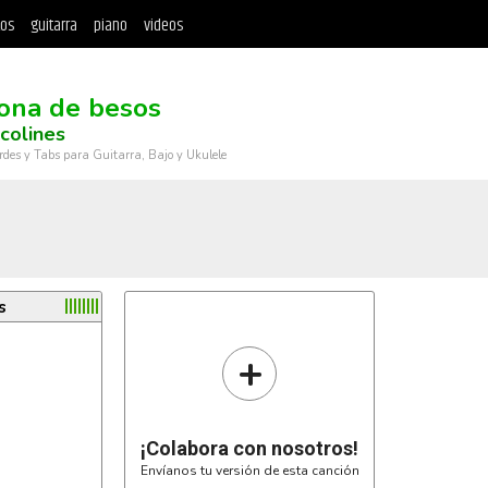
tos
guitarra
piano
videos
ona de besos
colines
rdes y Tabs para Guitarra, Bajo y Ukulele
s
+
¡Colabora con nosotros!
Envíanos tu versión de esta canción