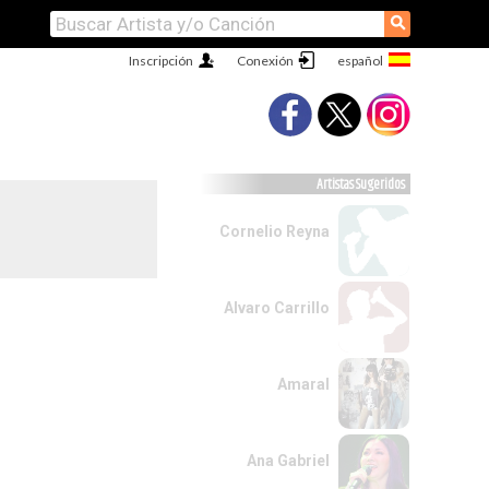
⚲
Inscripción
Conexión
Artistas Sugeridos
Cornelio Reyna
Alvaro Carrillo
Amaral
Ana Gabriel