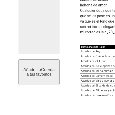
ladrona de amor.
Cualquier duda que te
que se las pase en u
ya que es el tono que 
con mi trio los elegan
mi correo es lalo_2
Otras canciones de interés
Acordes de Rey
Acordes de Quiero llenar t
Acordes de el Triste
Acordes de No te apartes d
Añade LaCuerda
Acordes de María mírame
a tus favoritos
Acordes de Cama y Mesa
Acordes de Vine a adorar a
Acordes de El borde de su 
Acordes de Alfonsina y el 
Acordes de Hermoso Eres