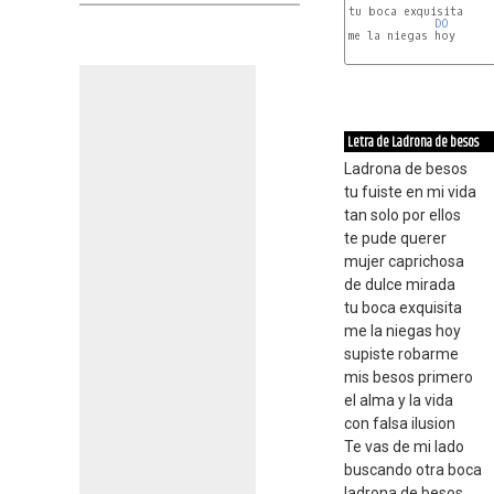
tu boca exquisita

DO
me la niegas hoy

Letra de Ladrona de besos
Ladrona de besos
tu fuiste en mi vida
tan solo por ellos
te pude querer
mujer caprichosa
de dulce mirada
tu boca exquisita
me la niegas hoy
supiste robarme
mis besos primero
el alma y la vida
con falsa ilusion
Te vas de mi lado
buscando otra boca
ladrona de besos