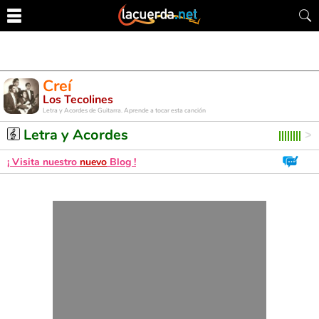
Creí
Los Tecolines
Letra y Acordes de Guitarra. Aprende a tocar esta canción
Letra y Acordes
¡ Visita nuestro
nuevo
Blog !