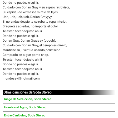
Donde no puedes elegiiiir.
Cuidado con Dorian Gray y su espejo retrovisor,
Su espiritu de kermesse miralo de lejos.
Uoh, uoh, uoh, uoh, Dorian Grayyyy.
Si no andas despierta se roba tu ropa interior,
Braguetas abiertas, no importa el dolor
Te estan tocandojusto ahiiii
Donde no puedes elegiiiir.
Dorian Gray, Dorian Graaaay (ooooh).
Cuidado con Dorian Gray, el tiempo es dinero,
Mantiene su juventud usando polietileno
Comprado en algun porno shop.
Te estan tocandojusto ahiiii
Donde no puedes elegiiiir.
Te estan tocandojusto ahiiii
Donde no puedes elegiiiir.
mundosavi@hotmail.com
Otras canciones de Soda Stereo
Juego de Seducción, Soda Stereo
Hombre al Agua, Soda Stereo
Entre Caníbales, Soda Stereo