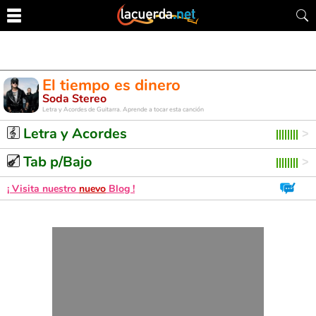
El tiempo es dinero
Soda Stereo
Letra y Acordes de Guitarra. Aprende a tocar esta canción
Letra y Acordes
Tab p/Bajo
¡ Visita nuestro
nuevo
Blog !