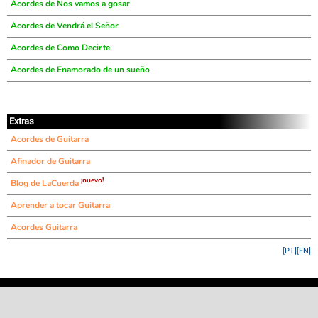
Acordes de Nos vamos a gosar
Acordes de Vendrá el Señor
Acordes de Como Decirte
Acordes de Enamorado de un sueño
Extras
Acordes de Guitarra
Afinador de Guitarra
¡nuevo!
Blog de LaCuerda
Aprender a tocar Guitarra
Acordes Guitarra
[PT]
[EN]
©
LaCuerda
.net
·
·
·
aviso legal
privacidad
contacto