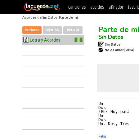
canciones
acordes
afinador
favori
Acordes de Sin Datos: Parte de mí
Parte de m
Versiones
del Artista
Historial
Sin Datos
Letra y Acordes
Sin Datos
No es amor
[2024]
Un

Dos

¿Eh? No, pará

Un

Dos

Un, Dos, Tres

F#m