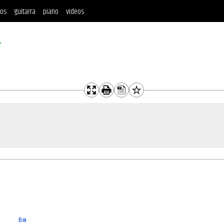
tos
guitarra
piano
videos
í
Bm