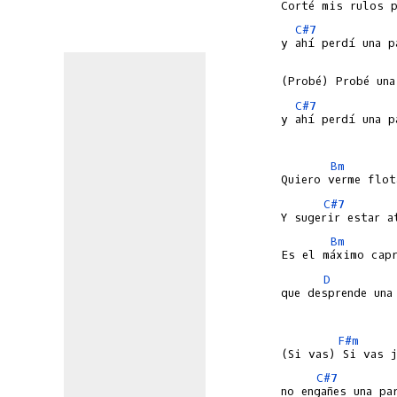
C#7
C#7
y ahí perdí una p
Bm
C#7
Bm
D
que desprende una 
F#m
C#7