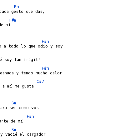
Bm
F#m
e mí

F#m
F#m
C#7
 a mí me gusta

Bm
F#m
Bm