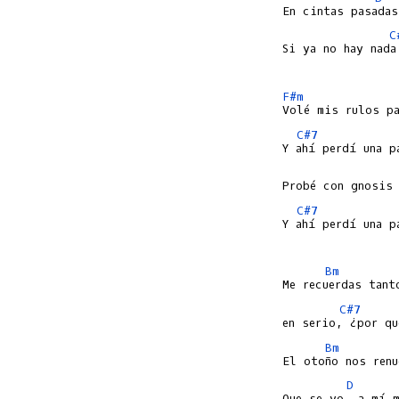
C
Si ya no hay nada 
F#m
C#7
C#7
Y ahí perdí una p
Bm
C#7
Bm
D