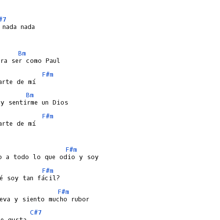
#7
nada nada

Bm
F#m
Bm
F#m
arte de mí

F#m
F#m
F#m
C#7