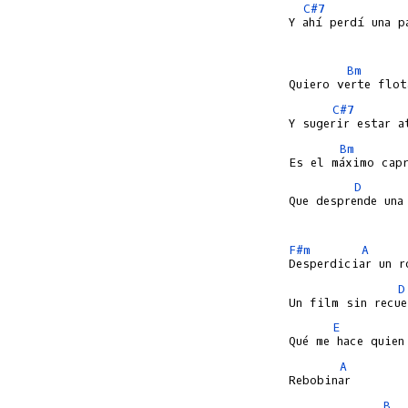
C#7
Y ahí perdí una p
Bm
C#7
Bm
D
Que desprende una 
F#m
A
D
E
A
B