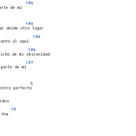
F#m
arte de mí

F#m
F#m
F#m
C#7
parte de mí

B
F#