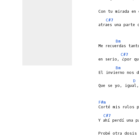
C#7
atraes una parte d
Bm
C#7
Bm
D
Que se yo, igual,
F#m
C#7