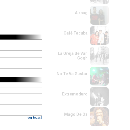
Airbag
Café Tacuba
La Oreja de Van
Gogh
No Te Va Gustar
Extremoduro
Mago De Oz
[ver todas]