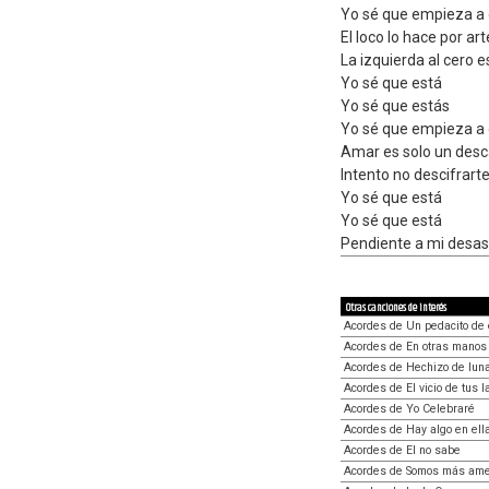
Yo sé que empieza a 
El loco lo hace por art
La izquierda al cero 
Yo sé que está
Yo sé que estás
Yo sé que empieza a 
Amar es solo un desc
Intento no descifrart
Yo sé que está
Yo sé que está
Pendiente a mi desas
Otras canciones de interés
Acordes de Un pedacito de
Acordes de En otras manos
Acordes de Hechizo de lun
Acordes de El vicio de tus l
Acordes de Yo Celebraré
Acordes de Hay algo en ell
Acordes de El no sabe
Acordes de Somos más ame