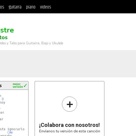
tos
guitarra
piano
videos
stre
tos
rdes y Tabs para Guitarra, Bajo y Ukulele
s
mejor
✓
versión


+
D
oy



ar

r

¡Colabora con nosotros!
Envíanos tu versión de esta canción
C#m