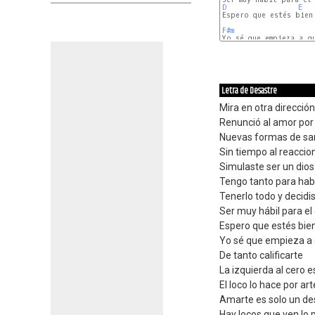
D
E
Espero que estés bien

F#m
D
Letra de Desastre
Mira en otra dirección
Renunció al amor por
Nuevas formas de sa
Sin tiempo al reaccio
Simulaste ser un dios
Tengo tanto para hab
Tenerlo todo y decidis
Ser muy hábil para e
Espero que estés bie
Yo sé que empieza a 
De tanto calificarte
La izquierda al cero 
El loco lo hace por art
Amarte es solo un de
Hay locos que ven lo