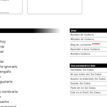
Extras
Acordes de Guitarra
Afinador de Guitarra
 hoy
¡nuevo!
Blog de LaCuerda
nar
Aprender a tocar Guitarra
nar
Acordes Guitarra
lar
Otras canciones de Sin Datos
te ignorarlo
Inevitable, Sin Datos
l engaño
Sé que estas ahí, Sin Datos
n
Asumir la distorsión, Sin Datos
gustarte
Sucede, Sin Datos
Parte de mí, Sin Datos
es nombrarte
Este es el final?, Sin Datos
e
sastre
 paranormal