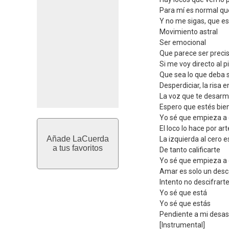
Para mí es normal que
Y no me sigas, que es
Movimiento astral
Ser emocional
Que parece ser preci
Si me voy directo al p
Que sea lo que deba 
Desperdiciar, la risa
La voz que te desarm
Espero que estés bie
Yo sé que empieza a 
El loco lo hace por art
Añade LaCuerda
La izquierda al cero 
a tus favoritos
De tanto calificarte
Yo sé que empieza a 
Amar es solo un desc
Intento no descifrart
Yo sé que está
Yo sé que estás
Pendiente a mi desas
[Instrumental]