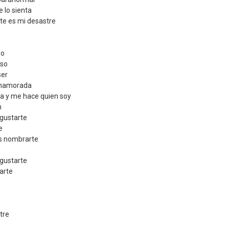
 lo sienta
te es mi desastre
so
iso
ser
 enamorada
a y me hace quien soy
n
gustarte
e
es nombrarte
gustarte
arte
e
tre