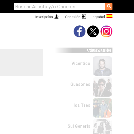
⚲
Inscripción
Conexión
Artistas Sugeridos
Vicentico
Guasones
los Tres
Sui Generis