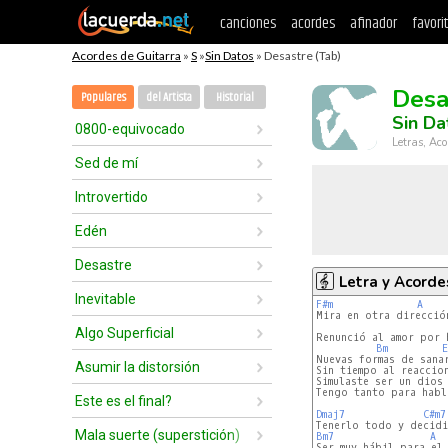
canciones
acordes
afinador
favori
Acordes de Guitarra
»
S
»
Sin Datos
» Desastre (Tab)
Desa
Populares
del Artista
Historial
Sin Da
0800-equivocado
Letras, Aco
Sed de mí
Introvertido
Edén
Desastre
Letra y Acorde
Inevitable
F#m
A
Mira en otra dirección
Algo Superficial
Renunció al amor por h
Bm
E
Nuevas formas de sanar
Asumir la distorsión
Sin tiempo al reaccion
Simulaste ser un dios

Tengo tanto para habla
Este es el final?
Dmaj7
C#m7
Mala suerte (superstición)
Bm7
A