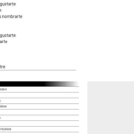
gustarte
e
es nombrarte
gustarte
arte
e
tre
 eden
a
abios
a
ricanos