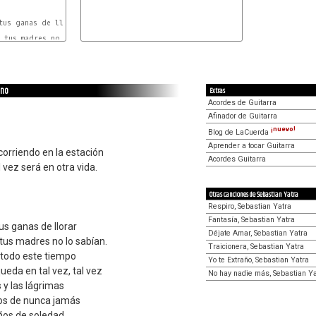
               Dm/A

tus ganas de llorar

A
 tus madres no lo sabían.

 no
Extras
Acordes de Guitarra
Afinador de Guitarra
¡nuevo!
Blog de LaCuerda
Aprender a tocar Guitarra
corriendo en la estación
Acordes Guitarra
l vez será en otra vida.
Otras canciones de Sebastian Yatra
Respiro, Sebastian Yatra
Fantasía, Sebastian Yatra
us ganas de llorar
Déjate Amar, Sebastian Yatra
 tus madres no lo sabían.
Traicionera, Sebastian Yatra
i todo este tiempo
Yo te Extraño, Sebastian Yatra
eda en tal vez, tal vez
No hay nadie más, Sebastian Ya
 y las lágrimas
os de nunca jamás
ños de soledad