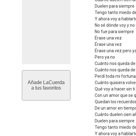
Duelen para siempre
Tengo tanto miedo de
Y ahora voy a hablar
No sé dónde voy y no
No fue para siempre
Érase una vez
Érase una vez
Érase una vez pero y
Pero ya no
Cuánto nos queda de
Cuánto nos queda de 
Perdí toda mi fortuna,
Añade LaCuerda
Cuánto quisiera volver,
a tus favoritos
Qué voy a hacer sin t
Con un amor que se qu
Quedan los recuerdos
De un amor en tiemp
Cuánto duelen cien a
Duelen para siempre
Tengo tanto miedo de
Y ahora voy a hablar