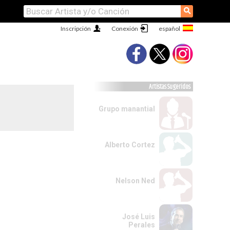
⚲
Inscripción
Conexión
Artistas Sugeridos
Grupo manantial
Alberto Cortez
Nelson Ned
José Luis
Perales