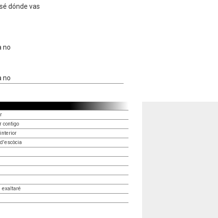
 sé dónde vas
a no
a no
r
r contigo
nterior
d'escòcia
 exaltaré