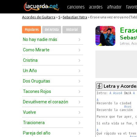
canciones
acordes
afinador
favori
Acordes de Guitarra
»
S
»
Sebastian Yatra
» Erase una vez ero ya no (Tab)
Eras
Populares
del Artista
Historial
Sebast
No hay nadie más
Letras, Aco
Como Mirarte
Cristina
Un Año
Dos Oruguitas
Letra y Acorde
Tacones Rojos
Intro: 
A
Asus4
 Dm/A 
A
A
Devuélveme el corazón
Asus
Recuerdo la canción

Vuelve
                      
Parece que fue ayer, c
Traicionera
Si esta vida se fue, t
A
Pareja del año
Asus