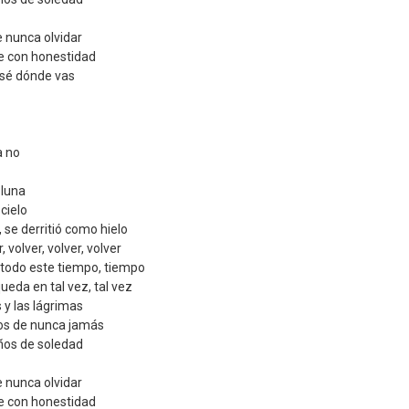
 nunca olvidar
te con honestidad
 sé dónde vas
a no
 luna
cielo
 se derritió como hielo
 volver, volver, volver
i todo este tiempo, tiempo
eda en tal vez, tal vez
 y las lágrimas
os de nunca jamás
ños de soledad
 nunca olvidar
te con honestidad