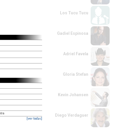
Los Tucu Tucu
Gadiel Espinosa
Adriel Favela
Gloria Stefan
Kevin Johansen
tra
Diego Verdaguer
[ver todas]