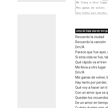
Me lleva a otro lugar

                      
Mis ganas de volver, 
Hay tanto por perder,
Letra de Erase una vez ero ya
Recuerdo la ciudad
Recuerdo la canción
Dm/A
Parece que fue ayer, 
Si esta vida se fue, ta
Qué rápido va el tren
Me lleva a otro lugar
Dm/A
Mis ganas de volver, t
Hay tanto por perder,
Qué voy a hacer sin t
Con un amor que se qu
Quedan los recuerdos
De un amor en tiemp
Cuánto duelen cien a