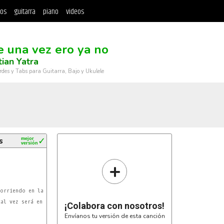
tos
guitarra
piano
videos
e una vez ero ya no
ian Yatra
rdes y Tabs para Guitarra, Bajo y Ukulele
s
mejor
✓
versión
+
                   Dm/A

orriendo en la estación

A
al vez será en otra vida.

¡Colabora con nosotros!
Envíanos tu versión de esta canción