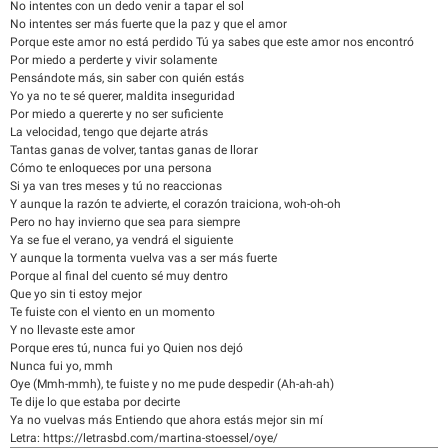
No intentes con un dedo venir a tapar el sol
No intentes ser más fuerte que la paz y que el amor
Porque este amor no está perdido Tú ya sabes que este amor nos encontró
Por miedo a perderte y vivir solamente
Pensándote más, sin saber con quién estás
Yo ya no te sé querer, maldita inseguridad
Por miedo a quererte y no ser suficiente
La velocidad, tengo que dejarte atrás
Tantas ganas de volver, tantas ganas de llorar
Cómo te enloqueces por una persona
Si ya van tres meses y tú no reaccionas
Y aunque la razón te advierte, el corazón traiciona, woh-oh-oh
Pero no hay invierno que sea para siempre
Ya se fue el verano, ya vendrá el siguiente
Y aunque la tormenta vuelva vas a ser más fuerte
Porque al final del cuento sé muy dentro
Que yo sin ti estoy mejor
Te fuiste con el viento en un momento
Y no llevaste este amor
Porque eres tú, nunca fui yo Quien nos dejó
Nunca fui yo, mmh
Oye (Mmh-mmh), te fuiste y no me pude despedir (Ah-ah-ah)
Te dije lo que estaba por decirte
Ya no vuelvas más Entiendo que ahora estás mejor sin mí
Letra: https://letrasbd.com/martina-stoessel/oye/