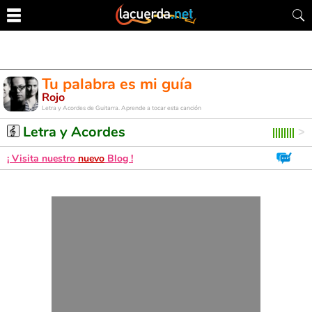
Tu palabra es mi guía
Rojo
Letra y Acordes de Guitarra. Aprende a tocar esta canción
Letra y Acordes
¡ Visita nuestro
nuevo
Blog !