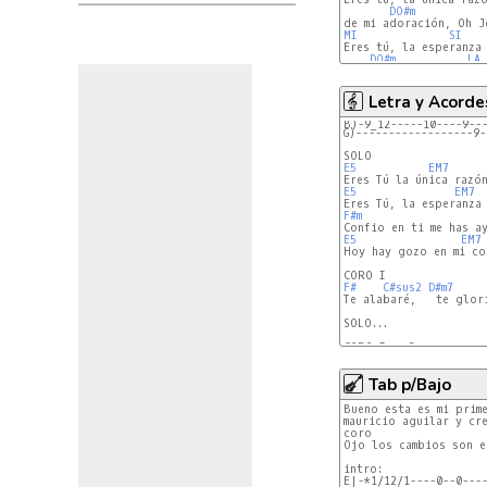
DO#m
MI
SI
Eres tú, la esperanza 
DO#m
LA
Letra y Acorde
B)-9_12-----10----9--
G)------------------9-
E5
EM7
E5
EM7
F#m
E5
EM7
Hoy hay gozo en mi co
F#
C#sus2
D#m7
Te alabaré,   te glori
SOLO...

Tab p/Bajo
Bueno esta es mi prime
mauricio aguilar y cr
coro

Ojo los cambios son ex
intro:

E|-*1/12/1----0--0----