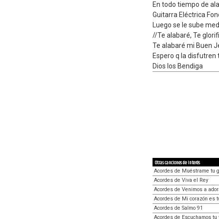
En todo tiempo de al
Guitarra Eléctrica Fo
Luego se le sube med
//Te alabaré, Te glorif
Te alabaré mi Buen J
Espero q la disfutren
Dios los Bendiga
Otras canciones de interés
Acordes de Muéstrame tu g
Acordes de Viva el Rey
Acordes de Venimos a ador
Acordes de Mi corazón es t
Acordes de Salmo 91
Acordes de Escuchamos tu 