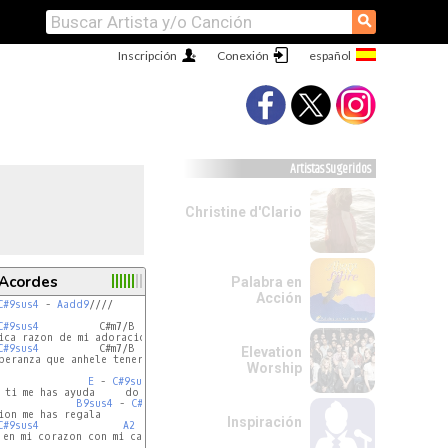
⚲
Inscripción
Conexión
Artistas Sugeridos
Christine d'Clario
 Acordes
Palabra en
Acción
C#9sus4
 - 
Aadd9
////

C#9sus4
          C#m7/B        
A2
C#9sus4
          C#m7/B        
A2
Elevation
peranza que anhele tener oh Jesus

Worship
               
E
 - 
C#9sus4
x2
 ti me has ayuda     do   

             
B9sus4
 - 
C#9sus4
Inspiración
C#9sus4
A2
B
(omit3)

en mi corazon con mi canto te alabare
