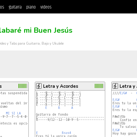
tos
guitarra
piano
videos
labaré mi Buen Jesús
rdes y Tabs para Guitarra, Bajo y Ukulele
s
Letra y Acordes
Letra y
E ---0--|---0--|---0---|
otas suspendidas)

////
E/G#
  -  
B ---0--|---0--|---0---|
G ---9--|---8--|---6---|
D ---9--|---9--|---7---|
E/G#
A ---7--|---9--|---7---|
 vueltas del intro de rasgueo

E ---X--|---7--|---5---|
ismo

E/G#
E
B
A
Eres tu la es
MI
SI
LA
-9-7--7--5-4-0--(5-4-5-7)-|

F#m7/Eb      
E--------------------------------------------------- |
B-----9/12--12--10-9--5----------------------------- |
    Confie en
éntesis es opcional y solo se toca al final

F#m7/Eb      
E/G#
E
Bsus4
Hoy hay gozo 
Eres tú la unica razón

n
