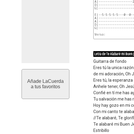
A|-------------------2
D|--------------------
G|--------------------
E|--5-5-5-5-5---0--0--
A|--------------------
A|--------------------
D|--------------------
G|--------------------
Verso:

 E                    
eres tu la unica razón
E|---0--0--0--0--0--0-
A|--------------------
Letra de Te Alabaré mi Buen 
D|--------------
Guitarra de fondo
Eres tú la unica razón
de mi adoración, Oh 
Eres tú, la esperanza
Añade LaCuerda
a tus favoritos
Anhele tener, Oh Jes
Confié en tí me has 
Tu salvación me has 
Hoy hay gozo en mi 
Con mi canto te alaba
//Te alabaré, Te glorif
Te alabaré mi Buen J
Estribillo