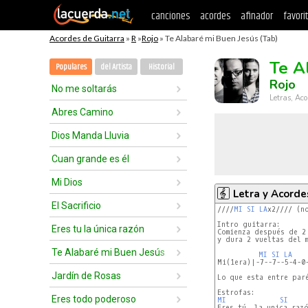
canciones
acordes
afinador
favori
Acordes de Guitarra
»
R
»
Rojo
» Te Alabaré mi Buen Jesús (Tab)
Te A
Populares
del Artista
Historial
Rojo
No me soltarás
Letras, Aco
Abres Camino
Dios Manda Lluvia
Cuan grande es él
Mi Dios
Letra y Acorde
El Sacrificio
////
MI
SI
LA
x2//// (n
Intro guitarra:

Eres tu la única razón
Comienza después de 2
y dura 2 vueltas del m
Te Alabaré mi Buen Jesús
MI
SI
LA
Mi(1era)|-7--7--5-4-0-
Jardín de Rosas
Lo que esta entre par
Eres todo poderoso
MI
SI
Eres tú, la unica razó