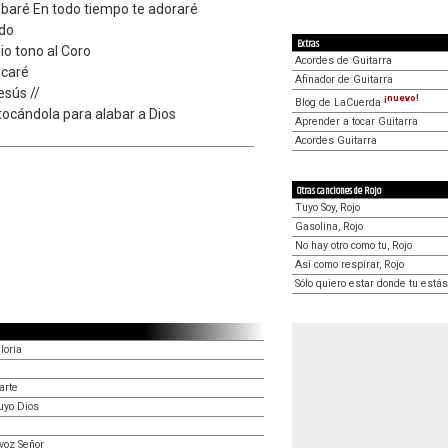
abaré En todo tiempo te adoraré
ndo
Extras
io tono al Coro
Acordes de Guitarra
icaré
Afinador de Guitarra
esús //
¡nuevo!
Blog de LaCuerda
 tocándola para alabar a Dios
Aprender a tocar Guitarra
Acordes Guitarra
Otras canciones de Rojo
Tuyo Soy, Rojo
Gasolina, Rojo
No hay otro como tu, Rojo
Así como respirar, Rojo
Sólo quiero estar donde tu estás
loria
arte
uyo Dios
voz Señor