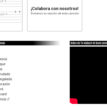
s7-7-----------2s7-7-----------------|

-------------------------------------|

-------------------------------------|

¡Colabora con nosotros!
----------0--0-----------------------|

Envíanos tu versión de esta canción
2s7-7------------2s7-7---------------|

-------------------------------------|

-------------------------------------|

-------------------------------------|

        C#             A

 de mi adoración oh Jesús

-0--0-----------------5--5--5--5--5--|

--------4--4--4--4-------------------|

Jesús
Video de Te Alabaré mi Buen Jesú
Jesús.
 que
ús.
ayudado
regalado.
corazón
ré.
icaré
esús //