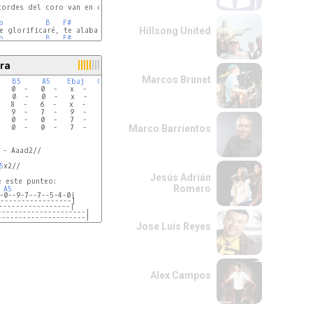
cordes del coro van en omit3, es un rasgido tipico de rock, denle rapido)
b
B
F#
C#
B
C#
Hillsong United
b
B
F#
C#
B
C#
ra
Marcos Brunet
B5
A5
Ebaj
Cbaj
Dbaj
Bbaj
   0  -   0  -   7  -    3  -   5  -   2

Marco Barrientos
 - Aaad2//

5
x2//

Jesús Adrián
 este punteo:

Romero
A5
-0--9-7--7--5-4-0|
-----------------|
-----------------|
--------------------|
--------------------|
Jose Luis Reyes
Alex Campos