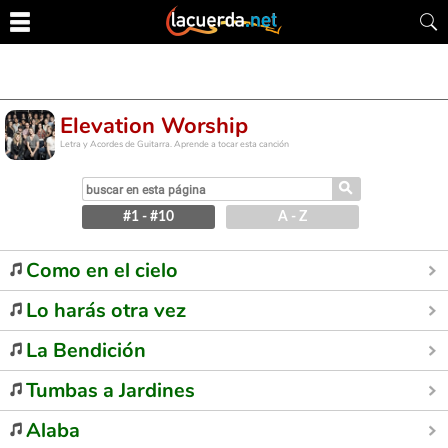
Elevation Worship
Letra y Acordes de Guitarra. Aprende a tocar esta canción
⚲
#1 - #10
A - Z
Como en el cielo
Lo harás otra vez
La Bendición
Tumbas a Jardines
Alaba