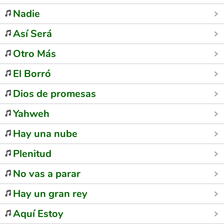
Nadie
Así Será
Otro Más
El Borró
Dios de promesas
Yahweh
Hay una nube
Plenitud
No vas a parar
Hay un gran rey
Aquí Estoy