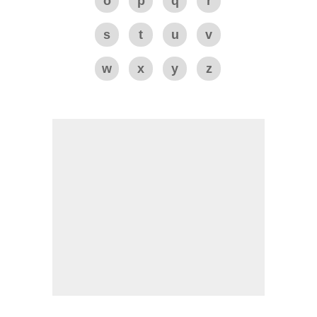
o
p
q
r
s
t
u
v
w
x
y
z