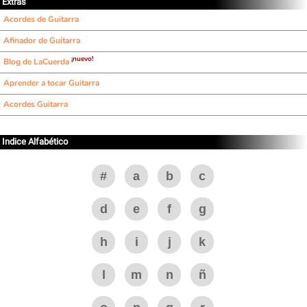
Extras
Acordes de Guitarra
Afinador de Guitarra
¡nuevo!
Blog de LaCuerda
Aprender a tocar Guitarra
Acordes Guitarra
Indice Alfabético
#
a
b
c
d
e
f
g
h
i
j
k
l
m
n
ñ