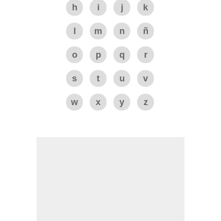
h
i
j
k
l
m
n
ñ
o
p
q
r
s
t
u
v
w
x
y
z