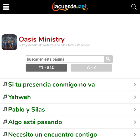
Oasis Ministry
Letra y Acordes de Guitarra. Aprende a tocar esta canción
⚲
#1 - #10
A - Z
Si tu presencia conmigo no va
Yahweh
Pablo y Silas
Algo está pasando
Necesito un encuentro contigo