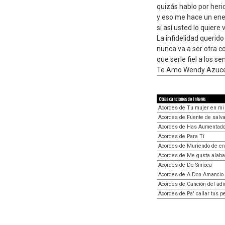
quizás hablo por heri
y eso me hace un en
si así usted lo quiere 
La infidelidad querid
nunca va a ser otra c
que serle fiel a los se
Te Amo Wendy Azuc
Otras canciones de interés
Acordes de Tu mujer en m
Acordes de Fuente de salva
Acordes de Has Aumentad
Acordes de Para Tí
Acordes de Muriendo de en
Acordes de Me gusta alaba
Acordes de De Simoca
Acordes de A Don Amancio
Acordes de Canción del adi
Acordes de Pa' callar tus 