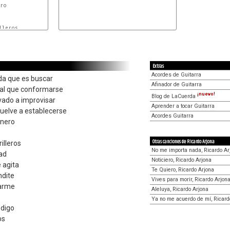
ro

leros

Extras
Acordes de Guitarra
da que es buscar
Afinador de Guitarra
ual que conformarse
¡nuevo!
Blog de LaCuerda
evado a improvisar
Aprender a tocar Guitarra
vuelve a establecerse
Acordes Guitarra
inero
Otras canciones de Ricardo Arjona
illeros
No me importa nada, Ricardo Ar
ad
Noticiero, Ricardo Arjona
 agita
Te Quiero, Ricardo Arjona
ndite
Vives para morir, Ricardo Arjon
darme
Aleluya, Ricardo Arjona
Ya no me acuerdo de mí, Ricard
 digo
os