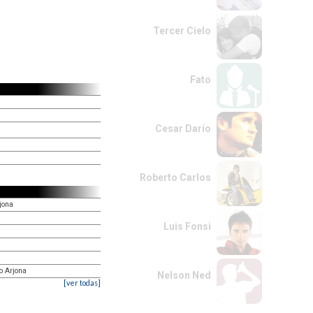
Tercer Cielo
Fato
Cesar Darío
Roberto Carlos
jona
Luis Fonsi
a
o Arjona
Nelson Ned
[ver todas]