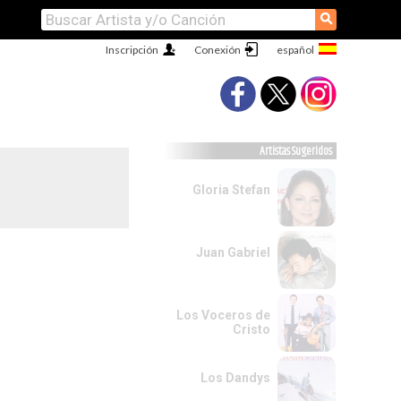
⚲
Inscripción
Conexión
Artistas Sugeridos
Gloria Stefan
Juan Gabriel
Los Voceros de
Cristo
Los Dandys