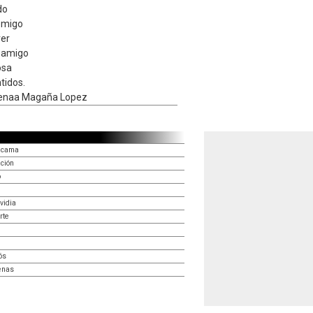
do
emigo
ver
o amigo
osa
ntidos.
enaa Magaña Lopez
i cama
ción
o
vidia
rte
ós
penas