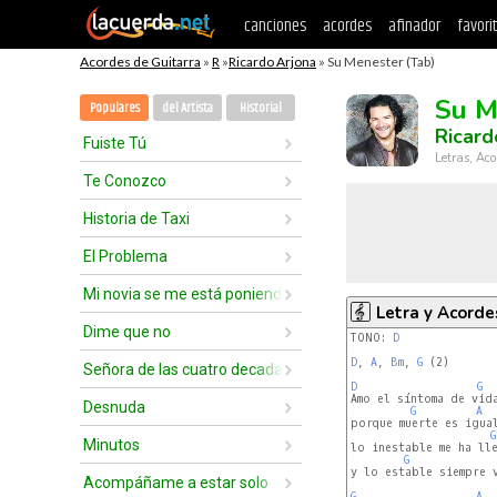
canciones
acordes
afinador
favori
Acordes de Guitarra
»
R
»
Ricardo Arjona
» Su Menester (Tab)
Su M
Populares
del Artista
Historial
Ricard
Fuiste Tú
Letras, Aco
Te Conozco
Historia de Taxi
El Problema
Mi novia se me está poniendo vieja
Letra y Acorde
Dime que no
TONO: 
D
D
, 
A
, 
Bm
, 
G
 (2)

Señora de las cuatro decadas
D
G
Amo el síntoma de vida
Desnuda
G
A
porque muerte es igual
G
Minutos
lo inestable me ha lle
G
y lo estable siempre v
Acompáñame a estar solo
G
A