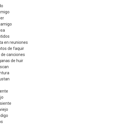
do
emigo
ver
o amigo
osa
ntidos
ita en reuniones
tos de faquir
s de canciones
ganas de huir
uscan
ntura
justan
tente
ejo
 siente
viejo
 digo
os