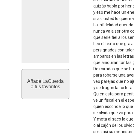
quizás hablo por heri
y eso me hace un en
si así usted lo quiere 
La infidelidad querid
nunca va a ser otra c
que serle fiel a los se
Leo el texto que grav
persignados con talen
amparos en las letra
que aniquilan tantas 
De miradas que se b
para robarse una ave
Añade LaCuerda
veo parejas que no a
a tus favoritos
y se tragan la tortura
Quien esta para peni
ve un fiscal en el esp
quien esconde lo que
se olvida que va para 
Y meta al saco lo que
o al cajón de los olvid
si es así su menester