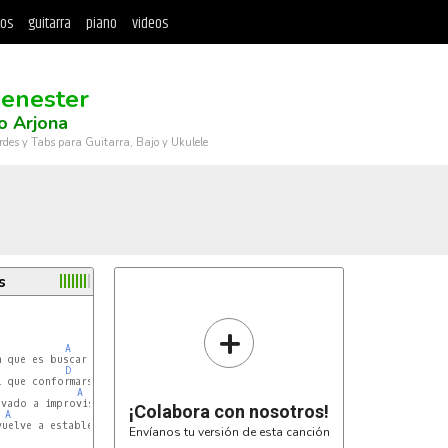
tos
guitarra
piano
videos
enester
o Arjona
rdes y Tabs para Guitarra, Bajo y Ukulele
s
+
A
 que es buscar

D
 que conformarse

A
vado a improvisar

¡Colabora con nosotros!
A
D
uelve a establecerse

Envíanos tu versión de esta canción