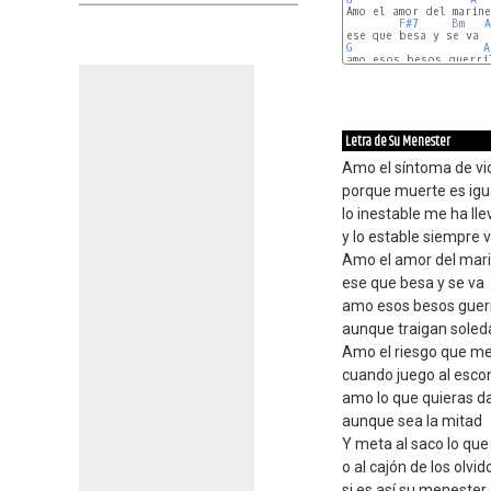
Amo el amor del marine
F#7
Bm
A
G
A
amo esos besos guerril
F#7
Bm
Letra de Su Menester
Amo el síntoma de vi
porque muerte es ig
lo inestable me ha ll
y lo estable siempre 
Amo el amor del mar
ese que besa y se va
amo esos besos guerr
aunque traigan soled
Amo el riesgo que me
cuando juego al esco
amo lo que quieras 
aunque sea la mitad
Y meta al saco lo que
o al cajón de los olvid
si es así su menester