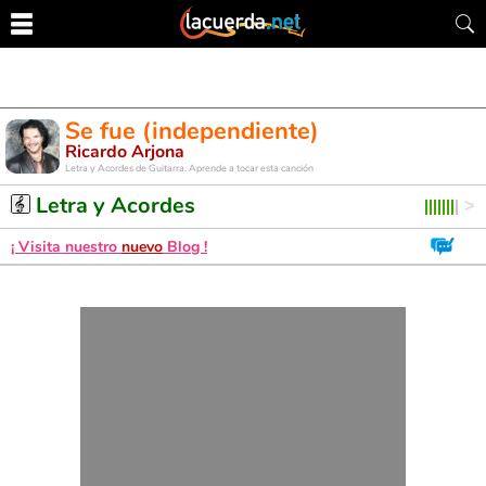
Se fue (independiente)
Ricardo Arjona
Letra y Acordes de Guitarra. Aprende a tocar esta canción
Letra y Acordes
¡ Visita nuestro
nuevo
Blog !