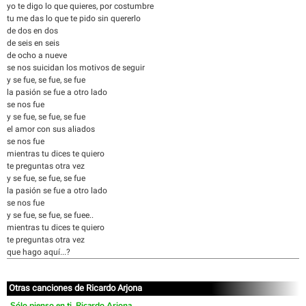
yo te digo lo que quieres, por costumbre
tu me das lo que te pido sin quererlo
de dos en dos
de seis en seis
de ocho a nueve
se nos suicidan los motivos de seguir
y se fue, se fue, se fue
la pasión se fue a otro lado
se nos fue
y se fue, se fue, se fue
el amor con sus aliados
se nos fue
mientras tu dices te quiero
te preguntas otra vez
y se fue, se fue, se fue
la pasión se fue a otro lado
se nos fue
y se fue, se fue, se fuee..
mientras tu dices te quiero
te preguntas otra vez
que hago aquí...?
Otras canciones de Ricardo Arjona
Sólo pienso en ti, Ricardo Arjona