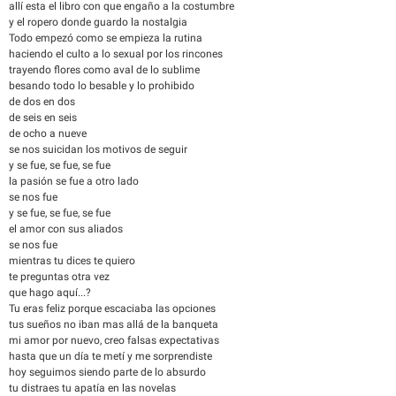
allí esta el libro con que engaño a la costumbre
y el ropero donde guardo la nostalgia
Todo empezó como se empieza la rutina
haciendo el culto a lo sexual por los rincones
trayendo flores como aval de lo sublime
besando todo lo besable y lo prohibido
de dos en dos
de seis en seis
de ocho a nueve
se nos suicidan los motivos de seguir
y se fue, se fue, se fue
la pasión se fue a otro lado
se nos fue
y se fue, se fue, se fue
el amor con sus aliados
se nos fue
mientras tu dices te quiero
te preguntas otra vez
que hago aquí...?
Tu eras feliz porque escaciaba las opciones
tus sueños no iban mas allá de la banqueta
mi amor por nuevo, creo falsas expectativas
hasta que un día te metí y me sorprendiste
hoy seguimos siendo parte de lo absurdo
tu distraes tu apatía en las novelas