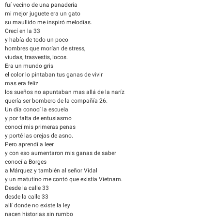
fuí vecino de una panaderia
mi mejor juguete era un gato
su maullido me inspiró melodías.
Crecí en la 33
y había de todo un poco
hombres que morían de stress,
viudas, trasvestis, locos.
Era un mundo gris
el color lo pintaban tus ganas de vivir
mas era feliz
los sueños no apuntaban mas allá de la naríz
quería ser bombero de la compañía 26.
Un día conocí la escuela
y por falta de entusiasmo
conocí mis primeras penas
y porté las orejas de asno.
Pero aprendí a leer
y con eso aumentaron mis ganas de saber
conocí a Borges
a Márquez y también al señor Vidal
y un matutino me contó que existía Vietnam.
Desde la calle 33
desde la calle 33
allí donde no existe la ley
nacen historias sin rumbo