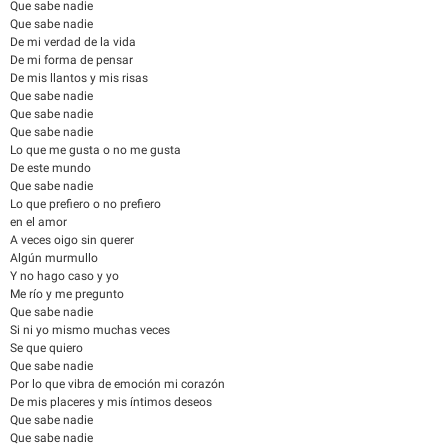
Que sabe nadie
Que sabe nadie
De mi verdad de la vida
De mi forma de pensar
De mis llantos y mis risas
Que sabe nadie
Que sabe nadie
Que sabe nadie
Lo que me gusta o no me gusta
De este mundo
Que sabe nadie
Lo que prefiero o no prefiero
en el amor
A veces oigo sin querer
Algún murmullo
Y no hago caso y yo
Me río y me pregunto
Que sabe nadie
Si ni yo mismo muchas veces
Se que quiero
Que sabe nadie
Por lo que vibra de emoción mi corazón
De mis placeres y mis íntimos deseos
Que sabe nadie
Que sabe nadie