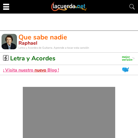
Que sabe nadie
Raphael
Letra y Acordes de Guitarra. Aprende a tocar esta canción
Letra y Acordes
¡ Visita nuestro
nuevo
Blog !