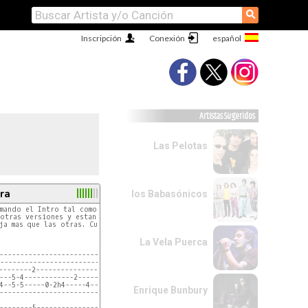
⚲
Inscripción
Conexión
Artistas Sugeridos
Las Pelotas
ra
los Babasónicos
--------5----------------|
mando el Intro tal como es, y el solo lo mas parecido posible.

-------------------------|
otras versiones y estan mal, no es que la mia sea perfecta,

-------------------------|
----5-4------------2-4-2-|
ja mas que las otras. Cualquier cosa escribanme

-4----------0-2-4--------|
-------------------------|
La Vela Puerca
-----------------------------0-|

-------------------------------|

--------2----------------------|

---5-4------------2-----5-4----|

4--5-5-----0-2h4-----4--5-5----|

Enrique Bunbury
-------------------------------|

--------5----------------|
