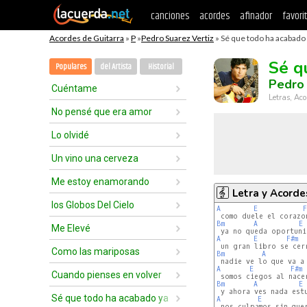
canciones
acordes
afinador
favori
Acordes de Guitarra
»
P
»
Pedro Suarez Vertiz
» Sé que todo ha acabado 
Sé q
Populares
del Artista
Historial
Pedro 
Cuéntame
Letras, Aco
No pensé que era amor
Lo olvidé
Un vino una cerveza
Me estoy enamorando
Letra y Acorde
los Globos Del Cielo
A
E
F
Bm
A
E
Me Elevé
A
E
F#m
Como las mariposas
Bm
A
A
E
F#m
Cuando pienses en volver
Bm
A
E
Sé que todo ha acabado ya
A
E