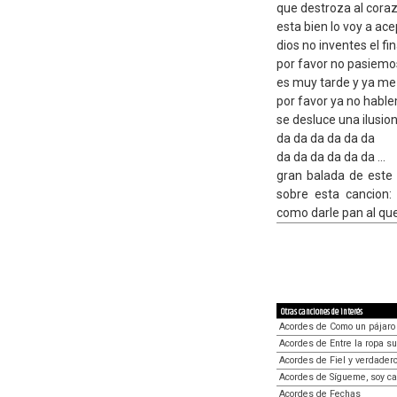
que destroza al cora
esta bien lo voy a ace
dios no inventes el fin
por favor no pasiem
es muy tarde y ya me
por favor ya no hab
se desluce una ilusio
da da da da da da
da da da da da da ...
gran balada de este
sobre esta cancion:
como darle pan al que
Otras canciones de interés
Acordes de Como un pájaro 
Acordes de Entre la ropa su
Acordes de Fiel y verdader
Acordes de Sígueme, soy c
Acordes de Fechas