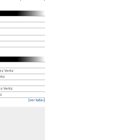
ez Vertiz
rtiz
ez Vertiz
iz
[ver todas]