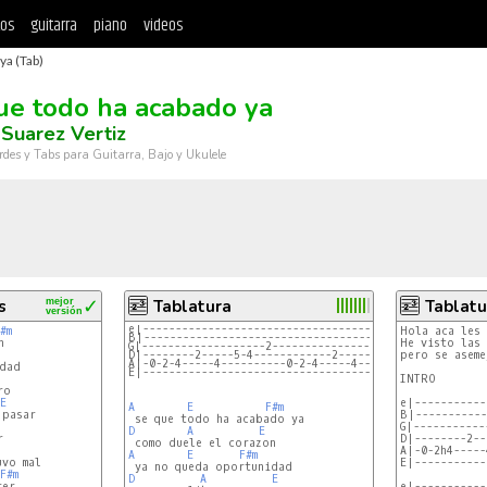
tos
guitarra
piano
videos
ya (Tab)
ue todo ha acabado ya
Suarez Vertiz
rdes y Tabs para Guitarra, Bajo y Ukulele
s
mejor
✓
Tablatura
Tablatu
versión
e|----------------------------------------0-----------
#m
Hola aca les 
B|----------------------------------------------------
He visto las 
G|-------------------2--------------------------------
D|--------2-----5-4------------2-----5-4------------2-
pero se aseme
A|-0-2-4-----4----------0-2-4-----4----------0-2-4----
E|----------------------------------------------------
INTRO

E
e|-----------
A
E
F#m
B|-----------
G|-----------
D
A
E
D|--------2--
A|-0-2h4-----
A
E
F#m
E|-----------
F#m
D
A
E
e|-----------