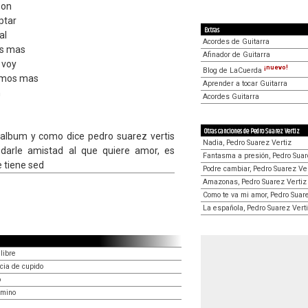
zon
ptar
Extras
al
Acordes de Guitarra
os mas
Afinador de Guitarra
 voy
¡nuevo!
Blog de LaCuerda
lemos mas
Aprender a tocar Guitarra
n
Acordes Guitarra
Otras canciones de Pedro Suarez Vertiz
 album y como dice pedro suarez vertis
Nadia, Pedro Suarez Vertiz
 darle amistad al que quiere amor, es
Fantasma a presión, Pedro Suar
 tiene sed
Podre cambiar, Pedro Suarez Ve
Amazonas, Pedro Suarez Vertiz
Como te va mi amor, Pedro Suar
La española, Pedro Suarez Vert
libre
cia de cupido
o
amino