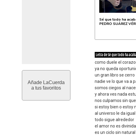
Sé que todo ha acab
PEDRO SUÁREZ VÉRT
Letra de Sé que todo ha acab
como duele el coraz
ya no queda oportun
un gran libro se cerro
nadie ve lo que va a 
Añade LaCuerda
a tus favoritos
somos ciegos al nace
y ahora ves nada est
nos culpamos sin que
si estoy bien o estoy 
al universo le da igual
todo sigue alrededor
el amor no es divinid
es un ciclo sin natural