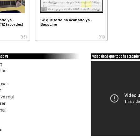
ado ya -
Se que todo ha acabado ya -
IZ (acordes)
BassLine
3:51
3:10
ado ya
Video de Sé que todo ha acabado 
on
idad
pasar
r
uvo mal
rer
mal
ad