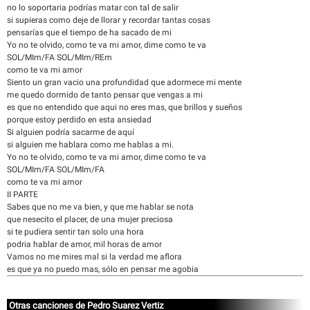
no lo soportaria podrías matar con tal de salir
si supieras como deje de llorar y recordar tantas cosas
pensarías que el tiempo de ha sacado de mi
Yo no te olvido, como te va mi amor, dime como te va
SOL/MIm/FA SOL/MIm/REm
como te va mi amor
Siento un gran vacio una profundidad que adormece mi mente
me quedo dormido de tanto pensar que vengas a mi
es que no entendido que aqui no eres mas, que brillos y sueños
porque estoy perdido en esta ansiedad
Si alguien podría sacarme de aquí
si alguien me hablara como me hablas a mi.
Yo no te olvido, como te va mi amor, dime como te va
SOL/MIm/FA SOL/MIm/FA
como te va mi amor
II PARTE
Sabes que no me va bien, y que me hablar se nota
que nesecito el placer, de una mujer preciosa
si te pudiera sentir tan solo una hora
podria hablar de amor, mil horas de amor
Vamos no me mires mal si la verdad me aflora
es que ya no puedo mas, sólo en pensar me agobia
Otras canciones de Pedro Suarez Vertiz