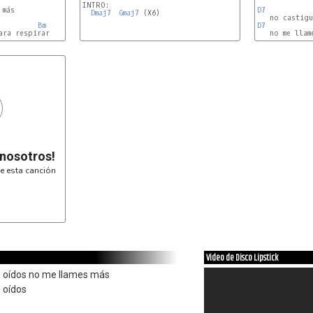
INTRO:

más

D7 
Dmaj7
Gmaj7
 (X6)

Bm
D7 
 nosotros!
e esta canción
Video de Disco Lipstick
s oídos no me llames más
 oídos