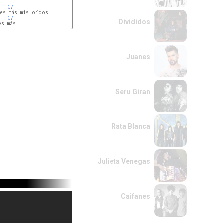
G7 
G7 
Divididos
Juanes
Seru Giran
Rata Blanca
Julieta Venegas
Caifanes