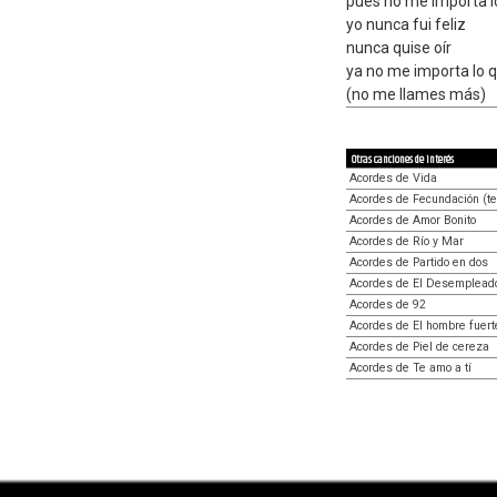
pues no me importa l
yo nunca fui feliz
nunca quise oír
ya no me importa lo 
(no me llames más)
Otras canciones de interés
Acordes de Vida
Acordes de Fecundación (te
Acordes de Amor Bonito
Acordes de Río y Mar
Acordes de Partido en dos
Acordes de El Desemplead
Acordes de 92
Acordes de El hombre fuert
Acordes de Piel de cereza
Acordes de Te amo a tí