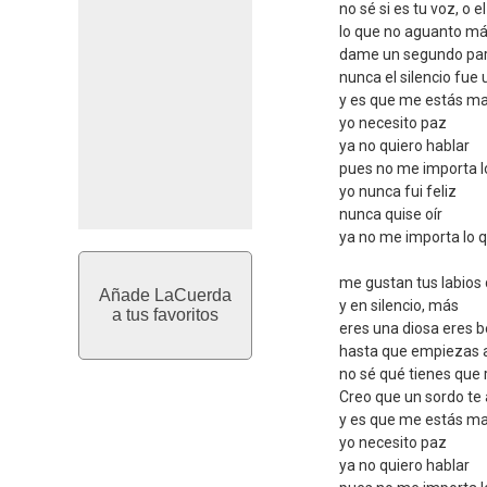
no sé si es tu voz, o e
lo que no aguanto m
dame un segundo par
nunca el silencio fue
y es que me estás m
yo necesito paz
ya no quiero hablar
pues no me importa l
yo nunca fui feliz
nunca quise oír
ya no me importa lo 
me gustan tus labios
Añade LaCuerda
y en silencio, más
a tus favoritos
eres una diosa eres b
hasta que empiezas a
no sé qué tienes que 
Creo que un sordo te
y es que me estás m
yo necesito paz
ya no quiero hablar