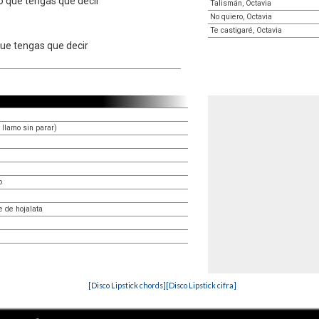
o que tengas que decir
Talismán, Octavia
No quiero, Octavia
Te castigaré, Octavia
que tengas que decir
 llamo sin parar)
o
e de hojalata
[Disco Lipstick chords]
[Disco Lipstick cifra]