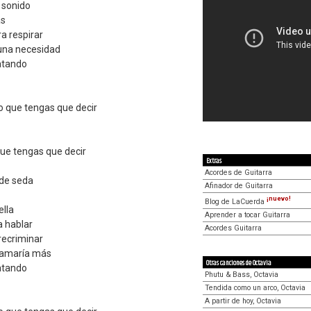
l sonido
ás
a respirar
 una necesidad
atando
o que tengas que decir
que tengas que decir
Extras
Acordes de Guitarra
 de seda
Afinador de Guitarra
¡nuevo!
Blog de LaCuerda
ella
Aprender a tocar Guitarra
 hablar
Acordes Guitarra
recriminar
 amaría más
Otras canciones de Octavia
atando
Phutu & Bass, Octavia
Tendida como un arco, Octavia
A partir de hoy, Octavia