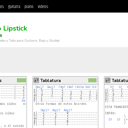
tos
guitarra
piano
videos
 Lipstick
a
rdes y Tabs para Guitarra, Bajo y Ukulele
s
Tablatura
Tablatu
---------|----2---2---2-2----2-----|
Dmaj7
Gmaj7
F#m7
C#m7
C#dim
Bm7
Bdim
Amaj7
D7 
B7sus4
G7 
---------|----3---3---3-3----3-----|
e|--5-----7-----2-------------------------9----7------
e|--5----7---
---------|----4---4---4-4----4-----|
b|--7-----7-----2----5-----5----3---3-----9----7------
G|--7----7---
---------|----x---x---x-x----x-----|
g|--6-----7-----2----4-----3----2---1-----9----9------
B|--6----7---
---------|----x---x---x-x----x-----|
D|--7-----5-----2----5-----5----3---3-----7----7------
D|--7----5---
---------|----x---x---x-x----x-----|
A|--5-----------4----4-----4----2---2----------9------
A|--5--------
             
Bm
E|--5-----------2------------------------------7------
E|--5--------
mis oídos    no me llames más

ESTA TRANCRIP
Dmaj7
Gmaj7
Amaj7
e|---2------2------0-------------------
is oídos

INTRO:

b|---2------3------2-------------------
           \

g|---2------4------1-------------------
D|---2------5------2-------------------
D7 
G7 
 |>
A|---x------x------0-------------------
           /

E|---x------x------x-------------------
, o el sonido
