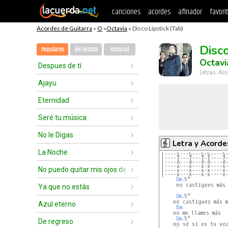
canciones
acordes
afinador
favori
Acordes de Guitarra
»
O
»
Octavia
» Disco Lipstick (Tab)
Disco
Populares
del Artista
Historial
Octavi
Despues de tí
Letras, Aco
Ajayu
Eternidad
Seré tu música
No le Digas
Letra y Acorde
La Noche
|----5---5---5-5----5
|----7---7---7-7----7
|----6---6---6-6----6
|----x---x---x-x----x
No puedo quitar mis ojos de ti
|----x---x---x-x----x
|----x---x---x-x----x
Dm
.5°            
     no castigues más 
Ya que no estás
Dm
.5°    

    no castigues más m
Azul eterno
Bm
    no me llames más

Dm
.5°

De regreso
    no sé si es tu voz