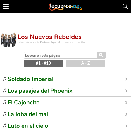
Los Nuevos Rebeldes
Letra y Acordes de Guitarra. Aprende a tocar esta canción
⚲
#1 - #10
A - Z
Soldado Imperial
Los pasajes del Phoenix
El Cajoncito
La loba del mal
Luto en el cielo