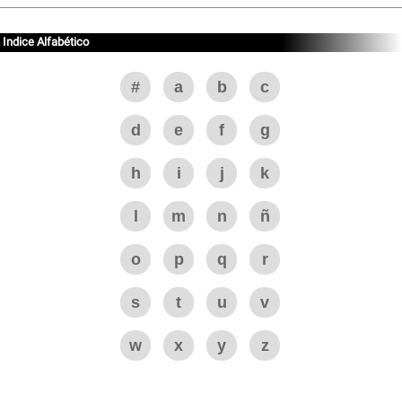
Indice Alfabético
#
a
b
c
d
e
f
g
h
i
j
k
l
m
n
ñ
o
p
q
r
s
t
u
v
w
x
y
z