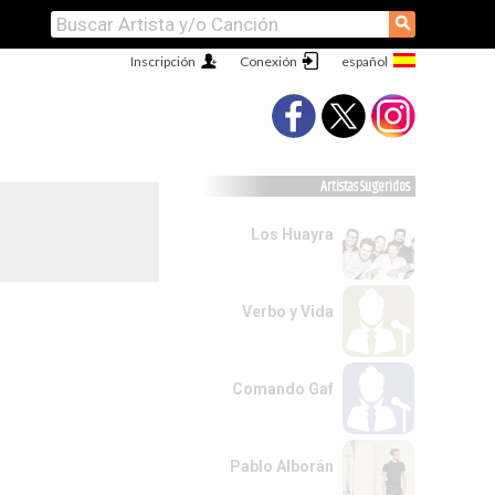
⚲
Inscripción
Conexión
Artistas Sugeridos
Los Huayra
Verbo y Vida
Comando Gaf
Pablo Alborán