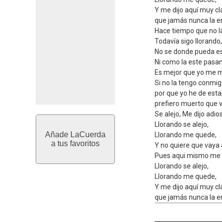
Y me dijo aquí muy c
que jamás nunca la e
Hace tiempo que no l
Todavía sigo llorando,
No se donde pueda es
Ni como la este pasa
Es mejor que yo me 
Si no la tengo conmi
por que yo he de esta
prefiero muerto que vi
Se alejo, Me dijo adios
Llorando se alejo,
Añade LaCuerda
Llorando me quede,
a tus favoritos
Y no quiere que vaya 
Pues aqui mismo me 
Llorando se alejo,
Llorando me quede,
Y me dijo aquí muy c
que jamás nunca la e