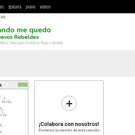
tos
guitarra
piano
videos
Tab)
ando me quedo
uevos Rebeldes
rdes y Tabs para Guitarra, Bajo y Ukulele
s
+
G
haría,

,

C
ría.

¡Colabora con nosotros!
,

Envíanos tu versión de esta canción
,
