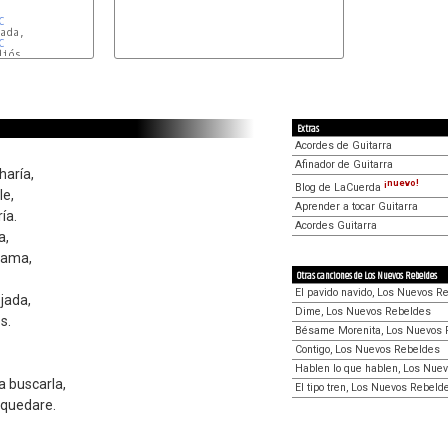
C
C
iós.

Extras
Acordes de Guitarra
Afinador de Guitarra
haría,
¡nuevo!
Blog de LaCuerda
le,
Aprender a tocar Guitarra
ía.
Acordes Guitarra
a,
 ama,
Otras canciones de Los Nuevos Rebeldes
El pavido navido, Los Nuevos R
jada,
Dime, Los Nuevos Rebeldes
s.
Bésame Morenita, Los Nuevos 
Contigo, Los Nuevos Rebeldes
Hablen lo que hablen, Los Nue
a buscarla,
El tipo tren, Los Nuevos Rebeld
quedare.