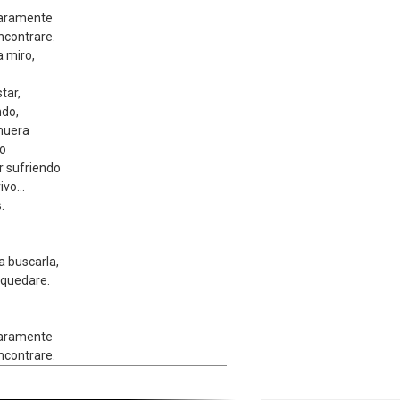
laramente
ncontrare.
a miro,
tar,
ndo,
muera
go
r sufriendo
vo...
.
a buscarla,
quedare.
laramente
ncontrare.