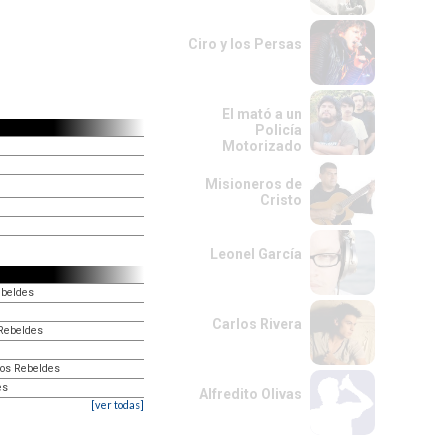
Ciro y los Persas
El mató a un
Policía
Motorizado
Misioneros de
Cristo
Leonel García
ebeldes
Carlos Rivera
Rebeldes
vos Rebeldes
es
Alfredito Olivas
[ver todas]