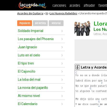
canciones
acordes
afinador
favori
Acordes de Guitarra
»
N
»
Los Nuevos Rebeldes
» Llorando me quedo (
Llor
Populares
del Artista
Historial
Los N
Soldado Imperial
Letras, Aco
Los pasajes del Phoenix
Juan Ignacio
Luto en el cielo
El tipo tren
Letra y Acorde
El Cajoncito
C
La loba del mal
Sabrá dios por que lo 
F
No se que pudo pasarle
La novia del pajarillo
G
Si alguien la confundi
Al mismo nivel
Me dejo solo una carta
G
El Calendario
Y me dice cuanto me ama
F