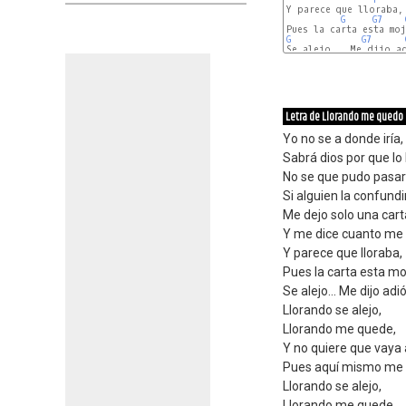
Y parece que lloraba,

G
G7
G
G7
Se alejo... Me dijo ad
Letra de Llorando me quedo
Yo no se a donde iría,
Sabrá dios por que lo 
No se que pudo pasar
Si alguien la confundir
Me dejo solo una cart
Y me dice cuanto me
Y parece que lloraba,
Pues la carta esta mo
Se alejo... Me dijo adió
Llorando se alejo,
Llorando me quede,
Y no quiere que vaya 
Pues aquí mismo me 
Llorando se alejo,
Llorando me quede,