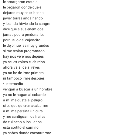
le amargaron ese dia
le pegaron donde duele
dejaron muy cruel herida
javier torres anda herido
y le anda hirviendo la sangre
dice que a sus enemigos
jamas podrá perdonarles
porque lo del cajoncito
le dejo huellas muy grandes
si me tenían programado
hay nos veremos depues
ya se les volteo el chirrion
ahora va al de al reves
yo no he de irme primero
ni tampoco irme despues
* intermedio
vengan a buscar a un hombre
ya no le hagan al cobarde
a mi me gusta el peligro
si es que quieren acabarme
a mi me persina un cura
y me santiguan los frailes
de culiacan a los llanos
esta cortito el camino
ya saben donde encontrarme