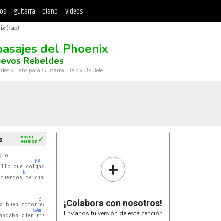
tos
guitarra
piano
videos
ix (Tab)
pasajes del Phoenix
uevos Rebeldes
rdes y Tabs para Guitarra, Bajo y Ukulele
s
mejor
✓
versión
ro

+
F#
B
E
F#
ecuerdos de cuando vivía el viejo

B
¡Colabora con nosotros!
E
G#m
E
Envíanos tu versión de esta canción
andaba bien risueñooo
