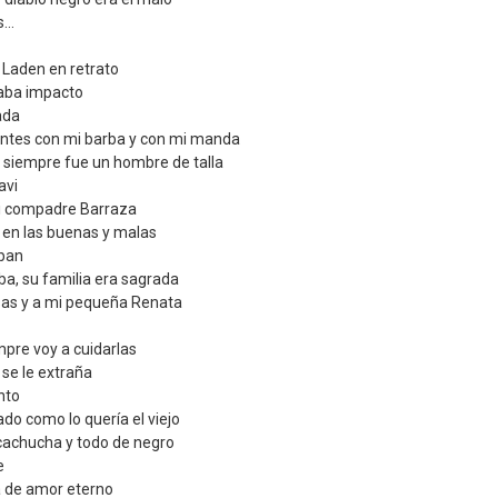
...
 Laden en retrato
saba impacto
ada
antes con mi barba y con mi manda
 siempre fue un hombre de talla
avi
mi compadre Barraza
 en las buenas y malas
aban
a, su familia era sagrada
esas y a mi pequeña Renata
mpre voy a cuidarlas
se le extraña
nto
ado como lo quería el viejo
 cachucha y todo de negro
e
a de amor eterno