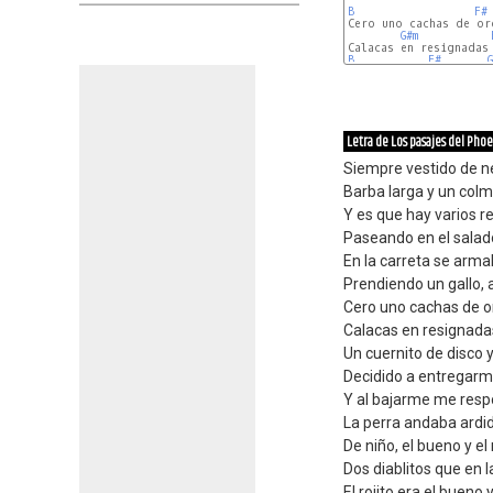
B
F#
Cero uno cachas de oro
G#m
B
F#
Letra de Los pasajes del Pho
Siempre vestido de n
Barba larga y un colm
Y es que hay varios r
Paseando en el salad
En la carreta se arm
Prendiendo un gallo,
Cero uno cachas de o
Calacas en resignada
Un cuernito de disco 
Decidido a entregar
Y al bajarme me res
La perra andaba ardi
De niño, el bueno y el
Dos diablitos que en l
El rojito era el bueno