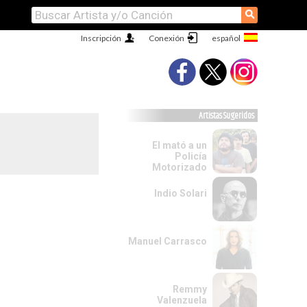
⚲
Inscripción
Conexión
Artistas Sugeridos
El mató a un
Policía
Motorizado
Indio Solari
Manuel Carrasco
Remmy
Valenzuela