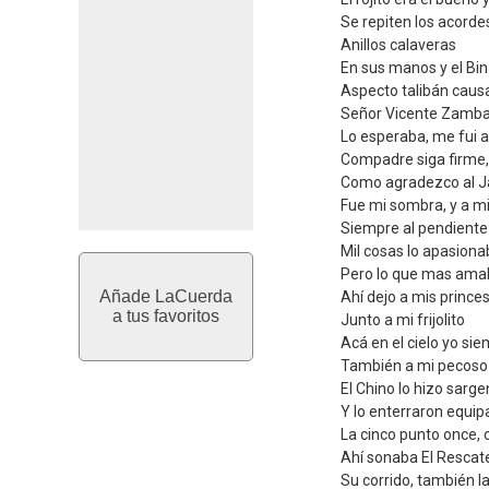
Se repiten los acordes
Anillos calaveras
En sus manos y el Bin
Aspecto talibán cau
Señor Vicente Zamb
Lo esperaba, me fui 
Compadre siga firme,
Como agradezco al J
Fue mi sombra, y a 
Siempre al pendiente
Mil cosas lo apasion
Pero lo que mas amab
Añade LaCuerda
Ahí dejo a mis princ
a tus favoritos
Junto a mi frijolito
Acá en el cielo yo sie
También a mi pecoso 
El Chino lo hizo sarge
Y lo enterraron equip
La cinco punto once,
Ahí sonaba El Rescat
Su corrido, también l