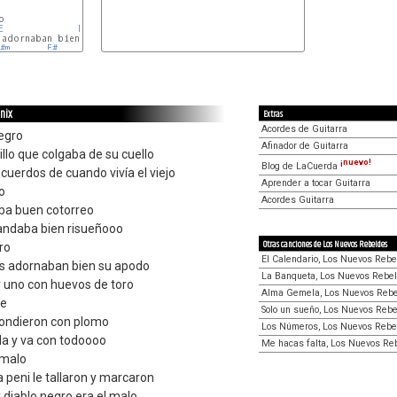


E
F#
G#m
F#
E
F#
enix
Extras
Acordes de Guitarra
egro
Afinador de Guitarra
illo que colgaba de su cuello
¡nuevo!
Blog de LaCuerda
ecuerdos de cuando vivía el viejo
Aprender a tocar Guitarra
o
Acordes Guitarra
aba buen cotorreo
 andaba bien risueñooo
Otras canciones de Los Nuevos Rebeldes
ro
El Calendario, Los Nuevos Reb
s adornaban bien su apodo
La Banqueta, Los Nuevos Rebe
y uno con huevos de toro
Alma Gemela, Los Nuevos Reb
me
Solo un sueño, Los Nuevos Reb
pondieron con plomo
Los Números, Los Nuevos Rebe
da y va con todoooo
Me hacas falta, Los Nuevos Re
 malo
a peni le tallaron y marcaron
 y diablo negro era el malo