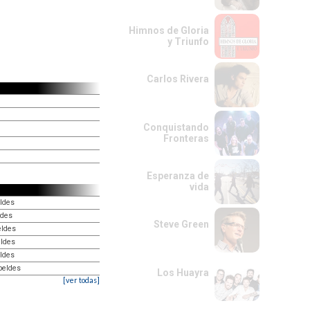
Himnos de Gloria
y Triunfo
Carlos Rivera
Conquistando
Fronteras
Esperanza de
vida
eldes
ldes
Steve Green
eldes
eldes
ldes
beldes
Los Huayra
[ver todas]