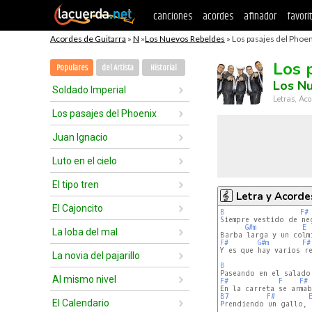
canciones
acordes
afinador
favori
Acordes de Guitarra
»
N
»
Los Nuevos Rebeldes
» Los pasajes del Phoen
Los 
Populares
del Artista
Historial
Los N
Soldado Imperial
Letras, Aco
Los pasajes del Phoenix
Juan Ignacio
Luto en el cielo
El tipo tren
Letra y Acorde
El Cajoncito
B
F#
Siempre vestido de neg
G#m
E
La loba del mal
F#
G#m
F#
Y es que hay varios r
La novia del pajarillo
B
Al mismo nivel
F#
F
F#
B7
F#
El Calendario
Prendiendo un gallo, 