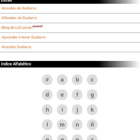
Extras
Acordes de Guitarra
Afinador de Guitarra
¡nuevo!
Blog de LaCuerda
Aprender a tocar Guitarra
Acordes Guitarra
Indice Alfabético
#
a
b
c
d
e
f
g
h
i
j
k
l
m
n
ñ
o
p
q
r