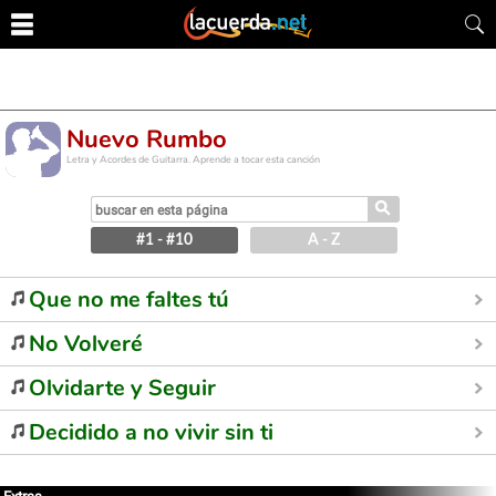
Nuevo Rumbo
Letra y Acordes de Guitarra. Aprende a tocar esta canción
⚲
#1 - #10
A - Z
Que no me faltes tú
No Volveré
Olvidarte y Seguir
Decidido a no vivir sin ti