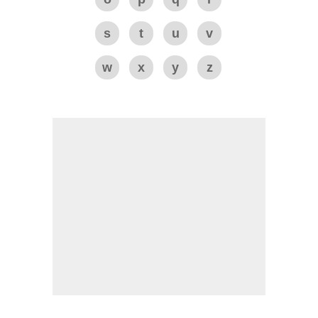
s
t
u
v
w
x
y
z