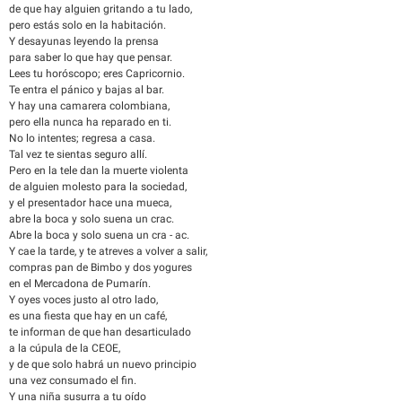
de que hay alguien gritando a tu lado,
pero estás solo en la habitación.
Y desayunas leyendo la prensa
para saber lo que hay que pensar.
Lees tu horóscopo; eres Capricornio.
Te entra el pánico y bajas al bar.
Y hay una camarera colombiana,
pero ella nunca ha reparado en ti.
No lo intentes; regresa a casa.
Tal vez te sientas seguro allí.
Pero en la tele dan la muerte violenta
de alguien molesto para la sociedad,
y el presentador hace una mueca,
abre la boca y solo suena un crac.
Abre la boca y solo suena un cra - ac.
Y cae la tarde, y te atreves a volver a salir,
compras pan de Bimbo y dos yogures
en el Mercadona de Pumarín.
Y oyes voces justo al otro lado,
es una fiesta que hay en un café,
te informan de que han desarticulado
a la cúpula de la CEOE,
y de que solo habrá un nuevo principio
una vez consumado el fin.
Y una niña susurra a tu oído