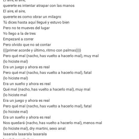
El aire, el aire,
quererte es intentar atrapar con las manos
El aire, el aire,
quererte es como obrar un milagro
Tú dices hasta aquí llegué y estuvo bien
Pero no te mueves del lugar
Yo llego a la de tres
Empezaré a correr
Pero olvido que no sé contar
(((primer acorde y último, ritmo con palmas))))
Pero qué mal (nacho, has vuelto a hacerlo mal), muy mal
(lo hiciste mal)
Era un juego y ahora es real
Pero qué mal (nacho, has vuelto a hacerlo mal), fatal
(lo hiciste mal)
Era un sueño y ahora es real
Qué mal (nacho, has vuelto a hacerlo mal), muy mal
(lo hiciste mal
Era un juego y ahora es real
Pero qué mal (nacho, has vuelto a hacerlo mal), fatal
(lo hiciste mal)
Era un sueño y ahora es real
Nos quedará (nacho, has vuelto a hacerlo mal), menos mal
(lo hiciste mal), dry martini, sexo anal
laaarala laaarala laaarala