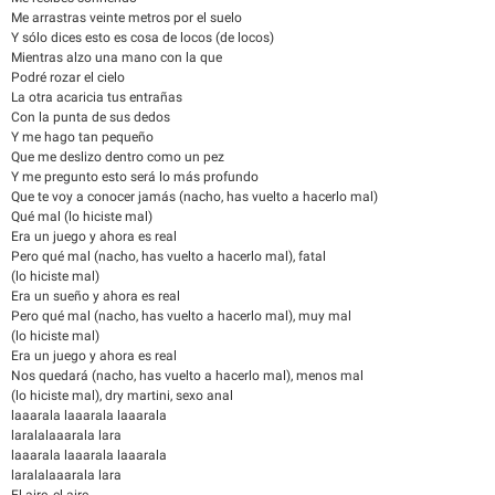
Me arrastras veinte metros por el suelo
Y sólo dices esto es cosa de locos (de locos)
Mientras alzo una mano con la que
Podré rozar el cielo
La otra acaricia tus entrañas
Con la punta de sus dedos
Y me hago tan pequeño
Que me deslizo dentro como un pez
Y me pregunto esto será lo más profundo
Que te voy a conocer jamás (nacho, has vuelto a hacerlo mal)
Qué mal (lo hiciste mal)
Era un juego y ahora es real
Pero qué mal (nacho, has vuelto a hacerlo mal), fatal
(lo hiciste mal)
Era un sueño y ahora es real
Pero qué mal (nacho, has vuelto a hacerlo mal), muy mal
(lo hiciste mal)
Era un juego y ahora es real
Nos quedará (nacho, has vuelto a hacerlo mal), menos mal
(lo hiciste mal), dry martini, sexo anal
laaarala laaarala laaarala
laralalaaarala lara
laaarala laaarala laaarala
laralalaaarala lara