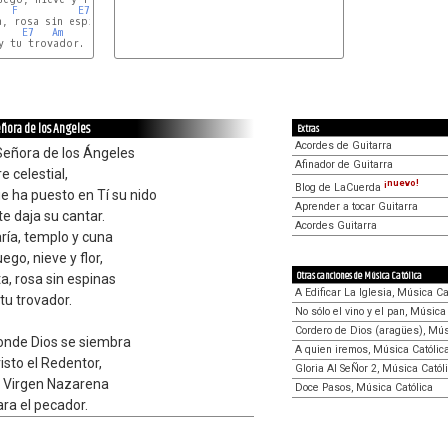
F
E7
E7
Am
 tu trovador.

eñora de los Angeles
Extras
Acordes de Guitarra
Señora de los Ángeles
Afinador de Guitarra
 celestial,
¡nuevo!
Blog de LaCuerda
e ha puesto en Tí su nido
Aprender a tocar Guitarra
e daja su cantar.
Acordes Guitarra
ría, templo y cuna
ego, nieve y flor,
Otras canciones de Música Católica
a, rosa sin espinas
A Edificar La Iglesia, Música Ca
 tu trovador.
No sólo el vino y el pan, Música
Cordero de Dios (aragües), Mús
donde Dios se siembra
A quien iremos, Música Católic
risto el Redentor,
Gloria Al SeÑor 2, Música Catól
, Virgen Nazarena
Doce Pasos, Música Católica
ara el pecador.