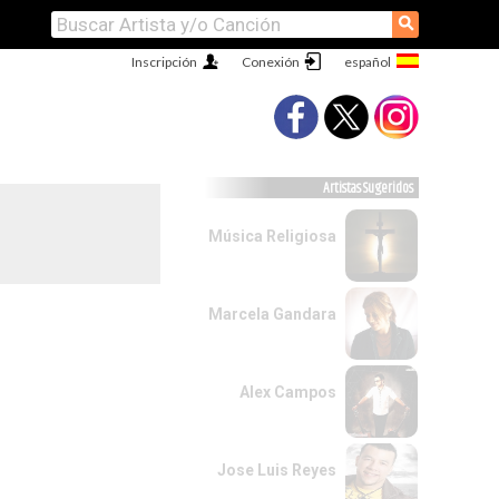
⚲
Inscripción
Conexión
Artistas Sugeridos
Música Religiosa
Marcela Gandara
Alex Campos
Jose Luis Reyes