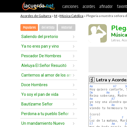
canciones
acordes
afinador
favori
Acordes de Guitarra
»
M
»
Música Católica
» Plegaria a nuestra señora d
Pleg
Populares
del Artista
Historial
Música
Saliendo del pretorio
Letras, Aco
Ya no eres pan y vino
Pescador De Hombres
Aleluya El Señor Resucitó
Cantemos al amor de los amores
Letra y Acorde
Doce Hombres
Am
A7
D
Dm
Am
E
Yo soy el pan de vida
Am
A7
Bautízame Señor
Dm
Am
viendo tu hermosura te
Perdona a tu pueblo Señor
C
F
Un mandamiento Nuevo
E7
Am
D