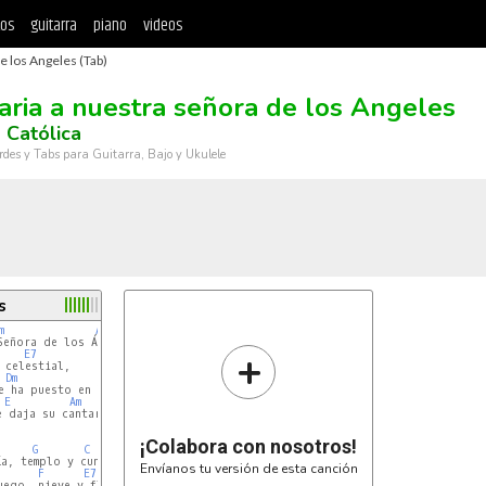
tos
guitarra
piano
videos
e los Angeles (Tab)
aria a nuestra señora de los Angeles
 Católica
rdes y Tabs para Guitarra, Bajo y Ukulele
s
m
Am
+
E7
Dm
Am
E
Am
 daja su cantar.

¡Colabora con nosotros!
G
C
Envíanos tu versión de esta canción
F
E7