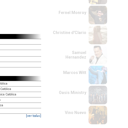
Fernel Monroy
Christine d'Clario
Samuel
Hernandez
Marcos Witt
tólica
 Católica
Oasis Ministry
ica Católica
a
ica
Vino Nuevo
[ver todas]