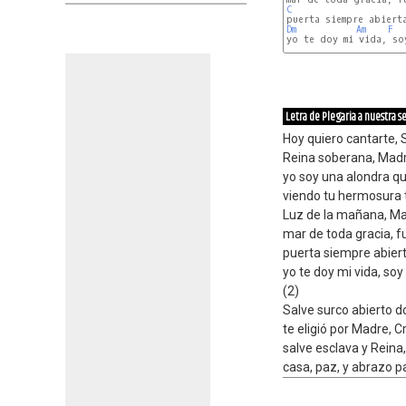
C
Dm
Am
F
yo te doy mi vida, soy
Letra de Plegaria a nuestra s
Hoy quiero cantarte, 
Reina soberana, Madre
yo soy una alondra qu
viendo tu hermosura t
Luz de la mañana, Ma
mar de toda gracia, fu
puerta siempre abiert
yo te doy mi vida, soy
(2)
Salve surco abierto 
te eligió por Madre, C
salve esclava y Reina
casa, paz, y abrazo p