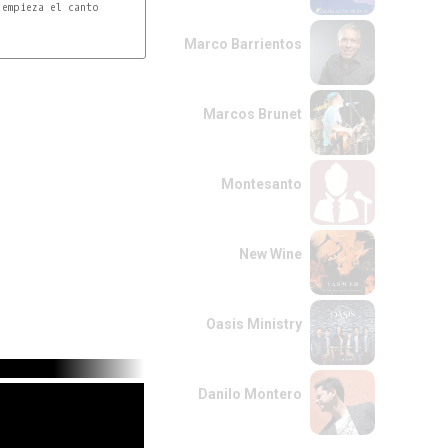
empieza el canto

Marco Barrientos
Marcos Brunet
Montesanto
New Wine
Oasis Ministry
Danilo Montero