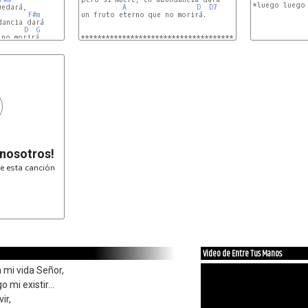
*luego luego 
A
D
D7
F#m
un fruto eterno que no morirá.

D
G
no morirá.

************************************************

 nosotros!
e esta canción
Video de Entre Tus Manos
 mi vida Señor,
mi existir...
ir,