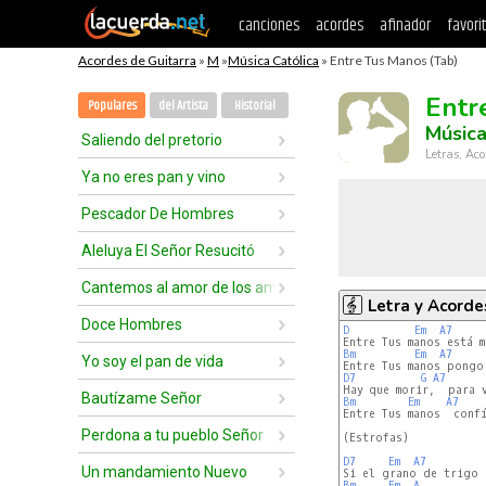
canciones
acordes
afinador
favori
Acordes de Guitarra
»
M
»
Música Católica
» Entre Tus Manos (Tab)
Entr
Populares
del Artista
Historial
Música
Saliendo del pretorio
Letras, Aco
Ya no eres pan y vino
Pescador De Hombres
Aleluya El Señor Resucitó
Cantemos al amor de los amores
Letra y Acorde
Doce Hombres
D
Em
A7
Bm
Em
A7
Yo soy el pan de vida
D7
G
A7
Bautízame Señor
Bm
Em
A7
Entre Tus manos  confí
Perdona a tu pueblo Señor
(Estrofas)

D7
Em
A7
Un mandamiento Nuevo
Bm
Em
A