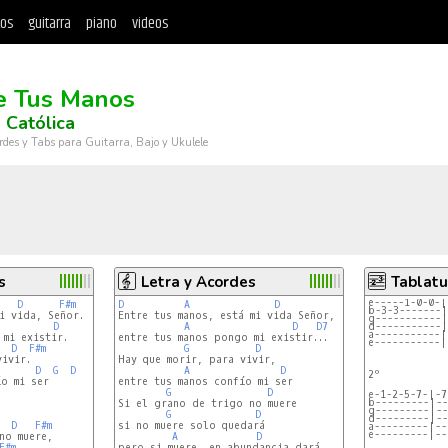
tos
guitarra
piano
videos
e Tus Manos
 Católica
rdes y Tabs para Guitarra, Bajo y Ukulele
s
Letra y Acordes
Tablatu
e-----1-0-0-|
D
F#m
D
A
D
b-3-3-------|
Entre tus manos, está mi vida Señor,

g-----------|
D
A
D
D7
d-----------|
a-----------|
entre tus manos pongo mi existir...

e-----------|
D
F#m
G
D
Hay que morir, para vivir,

D
G
D
A
D
2º

o mi ser

entre tus manos confío mi ser

G
D
e-1-2-5-7-|-7
b---------|--
Si el grano de trigo no muere

g---------|--
G
D
d---------|--
D
F#m
si no muere solo quedará

a---------|--
e---------|--
A
D
F#m
pero si muere, en abundancia dará
