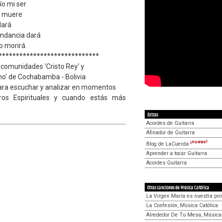
ío mi ser
no muere
dará
undancia dará
o morirá.
*****************************
 comunidades 'Cristo Rey' y
no' de Cochabamba - Bolivia
ara escuchar y analizar en momentos
iros Espirituales y cuando estás más
Extras
Acordes de Guitarra
Afinador de Guitarra
¡nuevo!
Blog de LaCuerda
Aprender a tocar Guitarra
Acordes Guitarra
Otras canciones de Música Católica
La Virgen María es nuestra prot
La Confesión, Música Católica
Alrededor De Tu Mesa, Música 