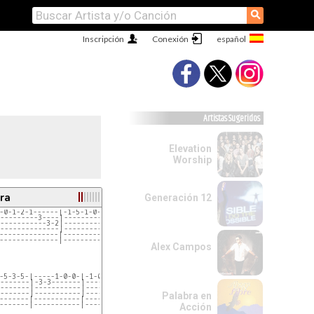
⚲
Inscripción
Conexión
Artistas Sugeridos
Elevation
Worship
ra
Generación 12
-0-1-2-1------|-1-5-1-0-0-1-0---0-1-
---------3----|---------------3-----
-----------3-2|---------------------
--------------|---------------------
--------------|---------------------
--------------|---------------------
Alex Campos
-5-3-5-|-----1-0-0-|-1-0---0---
-------|-3-3-------|-----3---3-
-------|-----------|------------
-------|-----------|-----------
Palabra en
-------|-----------|-----------
-------|-----------|----------
Acción