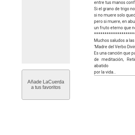
entre tus manos conf
Si el grano de trigo 
si no muere solo que
pero si muere, en ab
un fruto eterno que n
*******************
Muchos saludos a las
'Madre del Verbo Divi
Es una canción que p
de meditación, Ret
abatido
por la vida...
Añade LaCuerda
a tus favoritos