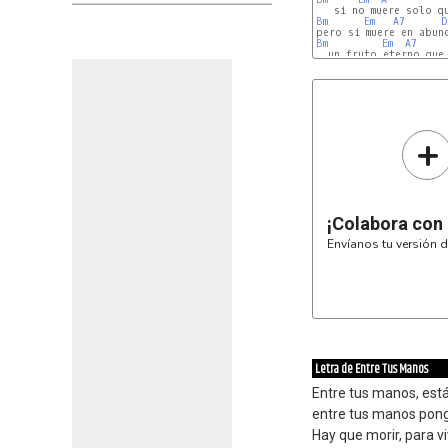
Bm
Em
A7
D
Bm
Em
A7
  un fruto eterno que 
+
¡Colabora con
Envíanos tu versión d
Letra de Entre Tus Manos
Entre tus manos, está
entre tus manos pongo 
Hay que morir, para viv