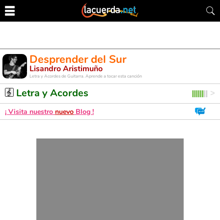
Desprender del Sur
Lisandro Aristimuño
Letra y Acordes de Guitarra. Aprende a tocar esta canción
Letra y Acordes
¡ Visita nuestro
nuevo
Blog !