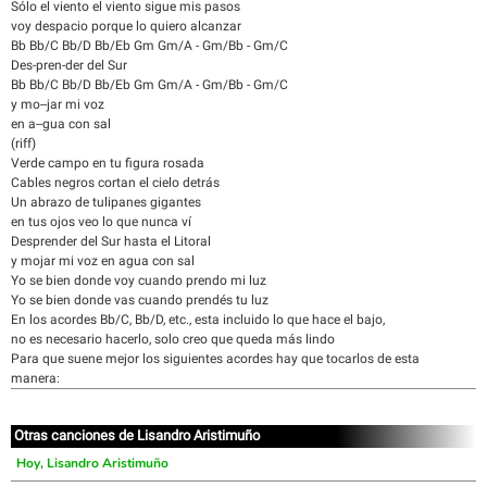
Sólo el viento el viento sigue mis pasos
voy despacio porque lo quiero alcanzar
Bb Bb/C Bb/D Bb/Eb Gm Gm/A - Gm/Bb - Gm/C
Des-pren-der del Sur
Bb Bb/C Bb/D Bb/Eb Gm Gm/A - Gm/Bb - Gm/C
y mo--jar mi voz
en a--gua con sal
(riff)
Verde campo en tu figura rosada
Cables negros cortan el cielo detrás
Un abrazo de tulipanes gigantes
en tus ojos veo lo que nunca ví
Desprender del Sur hasta el Litoral
y mojar mi voz en agua con sal
Yo se bien donde voy cuando prendo mi luz
Yo se bien donde vas cuando prendés tu luz
En los acordes Bb/C, Bb/D, etc., esta incluido lo que hace el bajo,
no es necesario hacerlo, solo creo que queda más lindo
Para que suene mejor los siguientes acordes hay que tocarlos de esta
manera:
Otras canciones de Lisandro Aristimuño
Hoy, Lisandro Aristimuño