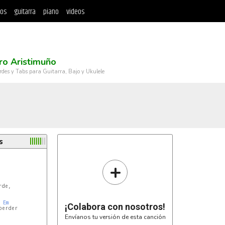
tos
guitarra
piano
videos
ro Aristimuño
rdes y Tabs para Guitarra, Bajo y Ukulele
s
+
de,

Em
¡Colabora con nosotros!
erder

Envíanos tu versión de esta canción