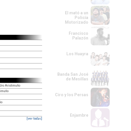
El mató a un
Policía
Motorizado
Francisco
Palazón
Los Huayra
Banda San José
de Mesillas
dro Aristimuño
timuño
Ciro y los Persas
ño
Enjambre
[ver todas]