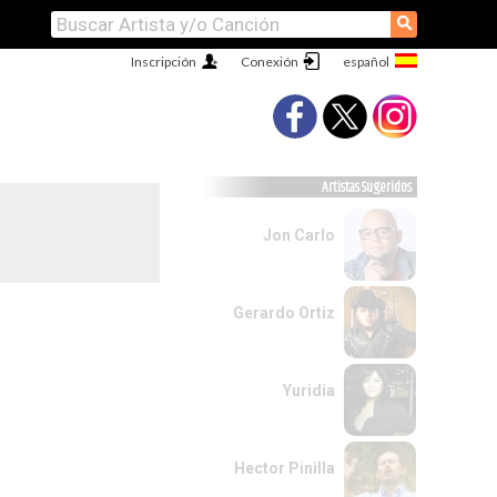
⚲
Inscripción
Conexión
Artistas Sugeridos
Jon Carlo
Gerardo Ortiz
Yuridia
Hector Pinilla