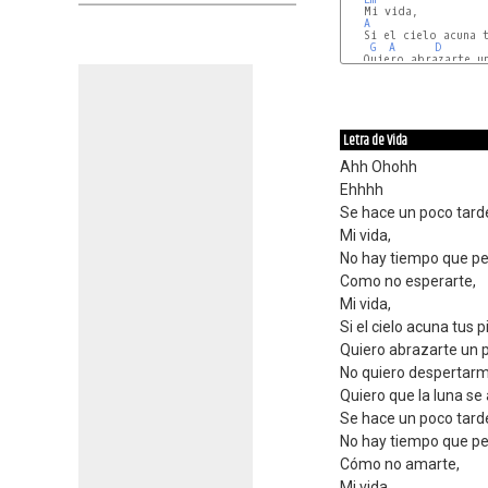
   Mi vida,

A
   Si el cielo acuna t
G
A
D
   Quiero abrazarte un
A
D
Letra de Vida
Ahh Ohohh
Ehhhh
Se hace un poco tard
Mi vida,
No hay tiempo que pe
Como no esperarte,
Mi vida,
Si el cielo acuna tus p
Quiero abrazarte un 
No quiero despertarm
Quiero que la luna s
Se hace un poco tard
No hay tiempo que pe
Cómo no amarte,
Mi vida,