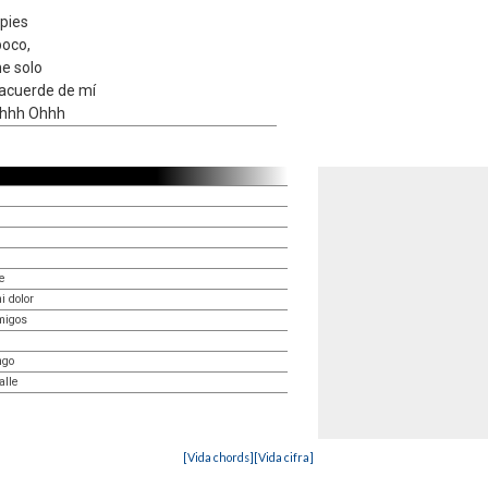
 pies
poco,
e solo
 acuerde de mí
hhh Ohhh
e
 dolor
migos
ngo
alle
[Vida chords]
[Vida cifra]