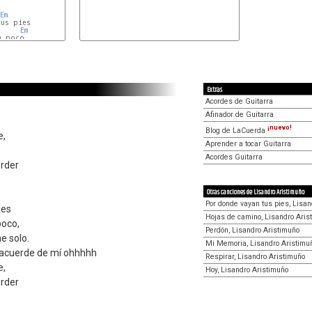
Em
us pies

Em
 poco,

Em
Extras
Acordes de Guitarra
Afinador de Guitarra
¡nuevo!
Blog de LaCuerda
e,
Aprender a tocar Guitarra
Acordes Guitarra
rder
Otras canciones de Lisandro Aristimuño
Por donde vayan tus pies, Lisan
ies
Hojas de camino, Lisandro Aris
poco,
Perdón, Lisandro Aristimuño
e solo.
Mi Memoria, Lisandro Aristimu
e acuerde de mí ohhhhh
Respirar, Lisandro Aristimuño
e,
Hoy, Lisandro Aristimuño
rder