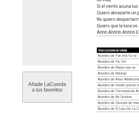
Si el viento acuna tus
Quiero abrazarte un 
No quiero despertarm
Quiero que la luna se
Ahhh Ahhhh Ahhhh E
Otras canciones de interés
Acordes de Fue ella fui yo
Acordes de Ya, Ya!
Acordes de Mayor que yo
Acordes de Mamay
Acordes de Amor Adolecent
Añade LaCuerda
Acordes de Donde quemo mi
a tus favoritos
Acordes de Tiernamente A
Acordes de Mi Destino
Acordes de Corazón de ma
Acordes de El Loco De La C