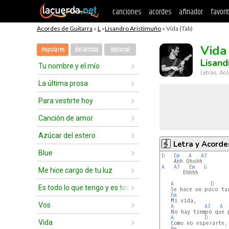
canciones
acordes
afinador
favori
Acordes de Guitarra
»
L
»
Lisandro Aristimuño
» Vida (Tab)
Vida
Populares
del Artista
Historial
Lisand
Tu nombre y el mío
Letras, Aco
La última prosa
Para vestirte hoy
Canción de amor
Azúcar del estero
Letra y Acorde
Blue
D
Em
A
A7
A
A7
Em
G
Me hice cargo de tu luz
       Ehhhh

A
D
Es todo lo que tengo y es todo lo que hay
   Se hace un poco tar
Em
   Mi vida,

Vos
A
A7
A
   No hay tiempo que p
A
D
Vida
   Como no esperarte,

Em