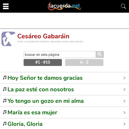
Cesáreo Gabaráin
Letra y Acordes de Guitarra. Aprende a tocar esta canción
⚲
#1 - #10
A - Z
Hoy Señor te damos gracias
La paz esté con nosotros
Yo tengo un gozo en mi alma
María es esa mujer
Gloria, Gloria