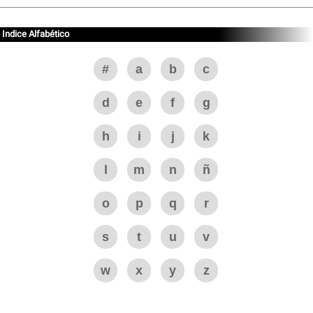
Indice Alfabético
#
a
b
c
d
e
f
g
h
i
j
k
l
m
n
ñ
o
p
q
r
s
t
u
v
w
x
y
z