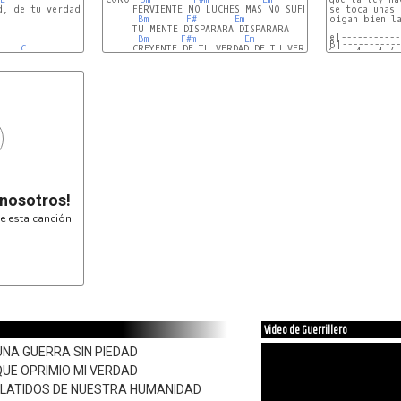
, de tu verdad

     FERVIENTE NO LUCHES MAS NO SUFRAS MAS 

se toca unas 
Bm
F# 
Em
oigan bien la
     TU MENTE DISPARARA DISPARARA

e|-----------
Bm
F#m
Em
B|-----------
C
E7
     CREYENTE DE TU VERDAD DE TU VERDAD

G|---4---4-/-
 nosotros!
e esta canción
Video de Guerrillero
 UNA GUERRA SIN PIEDAD
QUE OPRIMIO MI VERDAD
 LATIDOS DE NUESTRA HUMANIDAD