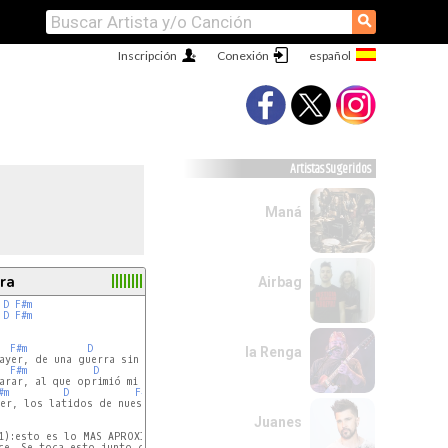
⚲
Inscripción
Conexión
Artistas Sugeridos
Maná
ra
Airbag
D
F#m
D
F#m
F#m
D
F#m
la Renga
ayer, de una guerra sin piedad

F#m
D
F#m
arar, al que oprimió mi verdad

#m
D
F#m
Bm
Bm
Bm
....

er, los latidos de nuestra humanidad

Juanes
1):esto es lo MAS APROXIMADO a lo 

ce. Se toca esto junto con el coro, pero  
