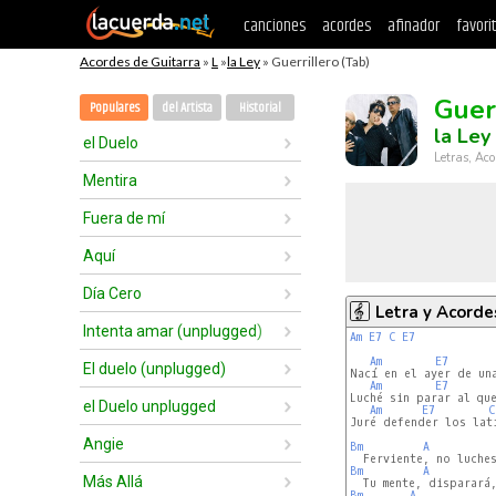
canciones
acordes
afinador
favori
Acordes de Guitarra
»
L
»
la Ley
» Guerrillero (Tab)
Guer
Populares
del Artista
Historial
la Ley
el Duelo
Letras, Aco
Mentira
Fuera de mí
Aquí
Día Cero
Letra y Acorde
Intenta amar (unplugged)
Am
E7
C
E7
Am
E7
El duelo (unplugged)
Nací en el ayer de una
Am
E7
Luché sin parar al que
el Duelo unplugged
Am
E7
C
Juré defender los lat
Angie
Bm
A
Bm
A
Más Allá
Bm
A