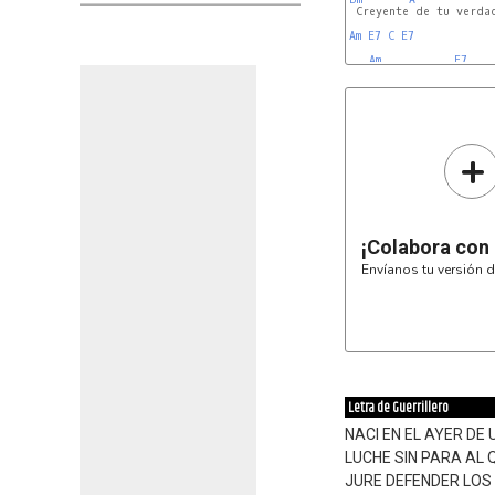
 Creyente de tu verdad
Am
E7
C
E7
Am
E7
+
¡Colabora con
Envíanos tu versión d
Letra de Guerrillero
NACI EN EL AYER DE
LUCHE SIN PARA AL 
JURE DEFENDER LOS