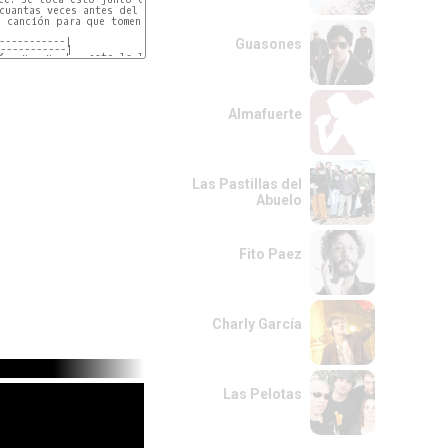
cuantas veces antes del coro, así que 

 canción para que tomen bien los tiempos

-----------|   
Guasones
-----------|   
6---x---x--|   esto la llamaremos AA
Almafuerte
Las Pastillas del
Abuelo
Fito Paez
Charly García
Las Pelotas