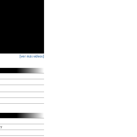
[ver más videos]
ey