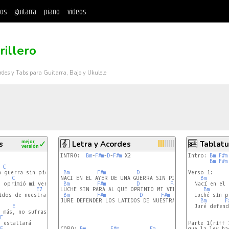
tos
guitarra
piano
videos
rillero
rdes y Tabs para Guitarra, Bajo y Ukulele
s
mejor
✓
Letra y Acordes
Tablatu
versión
INTRO:  
Bm
-
F#m
-
D
-
F#m
 X2

Intro: 
Bm
F#m
Bm
F#m
C
E7
 guerra sin piedad

Bm
F#m
D
F#m
Verso 1:

C
E7
NACI EN EL AYER DE UNA GUERRA SIN PIEDAD

Bm
 oprimió mi verdad

Bm
F#m
D
F#m
  Nací en el 
E7
LUCHE SIN PARA AL QUE OPRIMIO MI VERDAD

Am
Bm
idos de nuestra humanidad

Bm
F#m
D
F#m
  Luché sin p
Bm
JURE DEFENDER LOS LATIDOS DE NUESTRA HUMANIDAD

Bm
F
E
  Juré defend
E
Parte 1(riff 
E
CORO: 
Bm
F#m
Em
que la ley ha