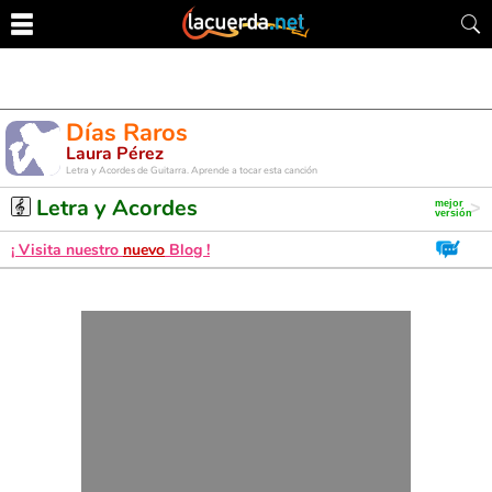
Días Raros
Laura Pérez
Letra y Acordes de Guitarra. Aprende a tocar esta canción
Letra y Acordes
¡ Visita nuestro
nuevo
Blog !