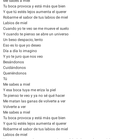
Me sabes a miel
Tu boca provoca y está más que bien
Y que tú estés lejos aumenta el querer
Robarme el sabor de tus labios de miel
Labios de miel
Cuando yo te veo se me mueve el suelo
Y cuando te pienso se abre un universo
Un beso despacio, lento
Eso es lo que yo deseo
Día a día lo imagino
Y yo te juro que nos veo
Besándonos
Cuidándonos
Queriéndonos
Tú
Me sabes a miel
Y esa boca tuya me eriza la piel
Te pienso te veo y ya no sé qué hacer
Me matan las ganas de volverte a ver
Volverte a ver
Me sabes a miel
Tu boca provoca y está más que bien
Y que tú estés lejos aumenta el querer
Robarme el sabor de tus labios de miel
Labios de miel