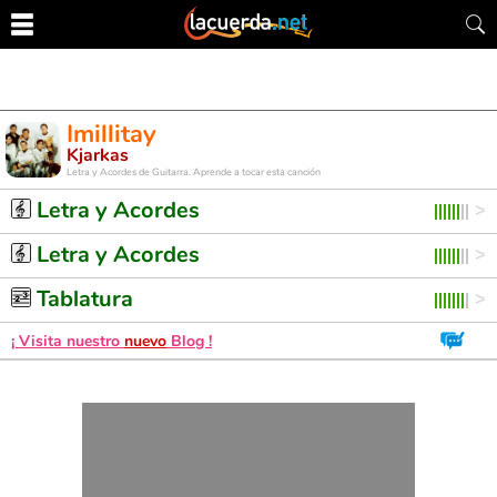
Imillitay
Kjarkas
Letra y Acordes de Guitarra. Aprende a tocar esta canción
Letra y Acordes
Letra y Acordes
Tablatura
¡ Visita nuestro
nuevo
Blog !