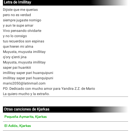
Letra de Imillitay
Dijiste que me querias
pero no es verdad
siempre jugaste nomigo
y aun te supe amar
Vivo pensando olvidarte
y no lo consigo
tus recuerdos son espinas
que hieren mi alma
Muyusta, muyusta imillitay
q'ory q'enti jina
Muyusta, muyusta imillitay
saper pai huankiii
imillitay saper pari huanquipuni
imillitay saper pari huanquipuni
mario2050@latinmail.com
PD: Dedicado con mucho amor para Yandira Z.Z. de Mario
La quiero mucho y la extraño.
Otras canciones de Kjarkas
Pequeña Aymarita, Kjarkas
El Adiós, Kjarkas