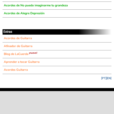
Acordes de No puedo imaginarme tu grandeza
Acordes de Alegre Depresión
Extras
Acordes de Guitarra
Afinador de Guitarra
¡nuevo!
Blog de LaCuerda
Aprender a tocar Guitarra
Acordes Guitarra
[PT]
[EN]
©
LaCuerda
.net
·
·
·
aviso legal
privacidad
contacto