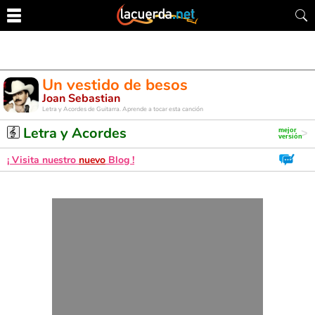
Un vestido de besos
Joan Sebastian
Letra y Acordes de Guitarra. Aprende a tocar esta canción
Letra y Acordes
¡ Visita nuestro
nuevo
Blog !