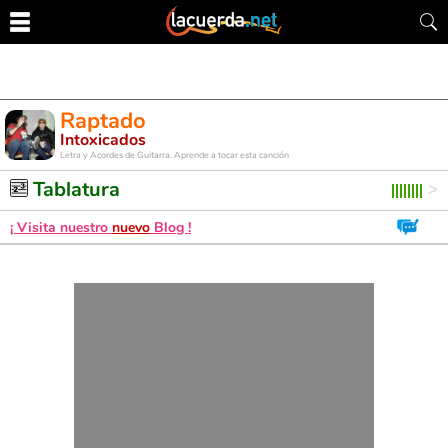
Raptado
Intoxicados
Letra y Acordes de Guitarra. Aprende a tocar esta canción
Tablatura
¡ Visita nuestro
nuevo
Blog !