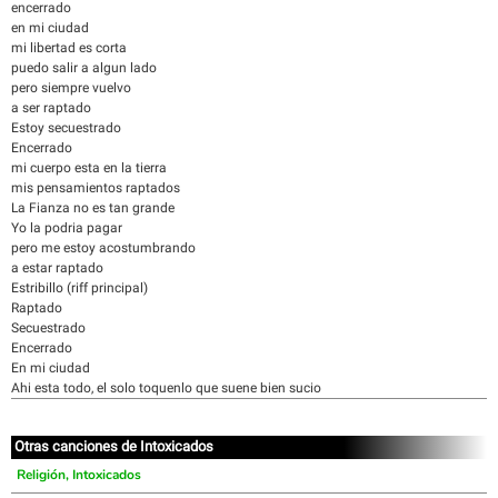
encerrado
en mi ciudad
mi libertad es corta
puedo salir a algun lado
pero siempre vuelvo
a ser raptado
Estoy secuestrado
Encerrado
mi cuerpo esta en la tierra
mis pensamientos raptados
La Fianza no es tan grande
Yo la podria pagar
pero me estoy acostumbrando
a estar raptado
Estribillo (riff principal)
Raptado
Secuestrado
Encerrado
En mi ciudad
Ahi esta todo, el solo toquenlo que suene bien sucio
Otras canciones de Intoxicados
Religión, Intoxicados