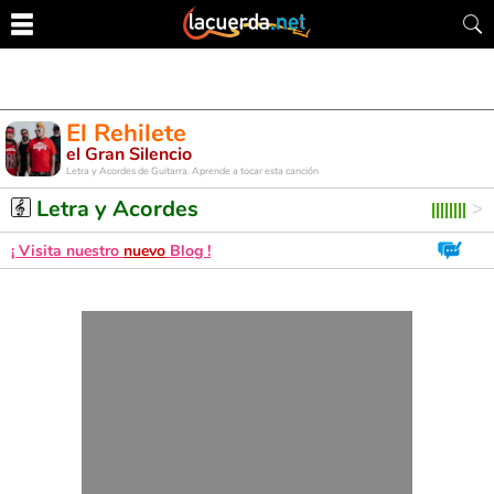
El Rehilete
el Gran Silencio
Letra y Acordes de Guitarra. Aprende a tocar esta canción
Letra y Acordes
¡ Visita nuestro
nuevo
Blog !