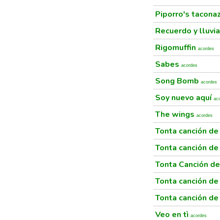
Piporro's tacona
Recuerdo y lluvi
Rigomuffin
acordes
Sabes
acordes
Song Bomb
acordes
Soy nuevo aquí
ac
The wings
acordes
Tonta canción d
Tonta canción d
Tonta Canción d
Tonta canción d
Tonta canción d
Veo en tì
acordes