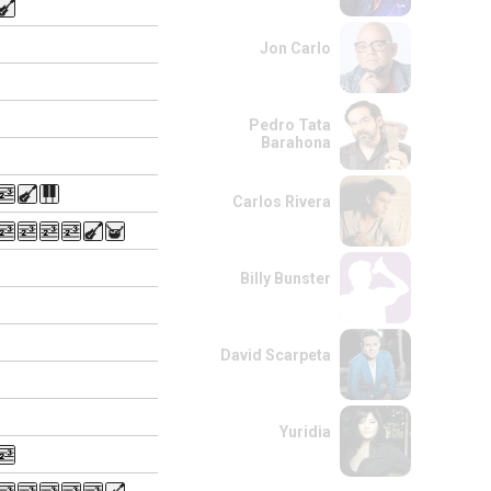
Jon Carlo
Pedro Tata
Barahona
Carlos Rivera
Billy Bunster
David Scarpeta
Yuridia