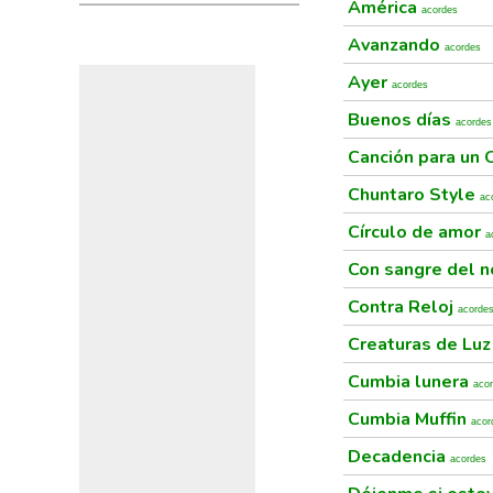
América
acordes
Avanzando
acordes
Ayer
acordes
Buenos días
acordes
Canción para un 
Chuntaro Style
ac
Círculo de amor
a
Con sangre del 
Contra Reloj
acorde
Creaturas de Lu
Cumbia lunera
aco
Cumbia Muffin
acor
Decadencia
acordes