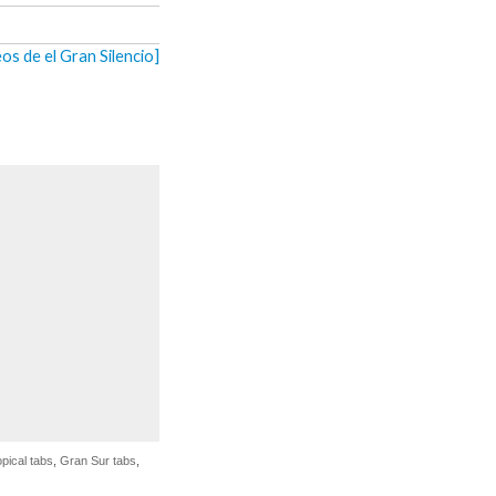
eos de el Gran Silencio]
pical tabs
,
Gran Sur tabs
,