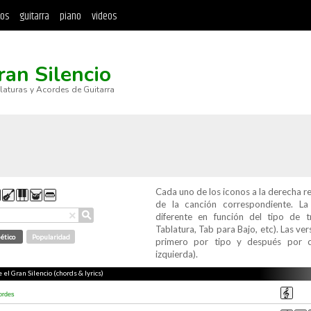
tos
guitarra
piano
videos
ran Silencio
blaturas y Acordes de Guitarra
Cada uno de los iconos a la derecha r
de la canción correspondiente. L
⚲
×
diferente en función del tipo de t
Tablatura, Tab para Bajo, etc). Las v
ético
Popularidad
primero por tipo y después por c
izquierda).
 el Gran Silencio (chords & lyrics)
ordes