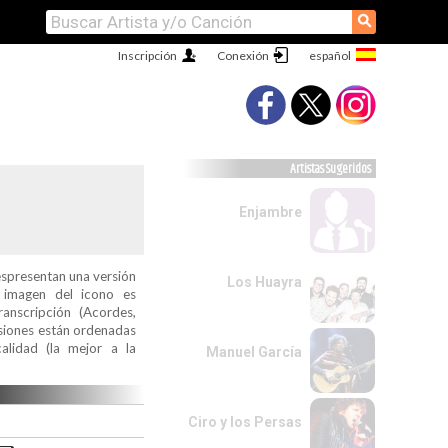
⚲
Inscripción
Conexión
Artistas Sugeridos
Enjambre
espresentan una versión
Los Huayra
a imagen del icono es
ranscripción (Acordes,
ersiones están ordenadas
alidad (la mejor a la
Manuel García
Ciro y los Persas