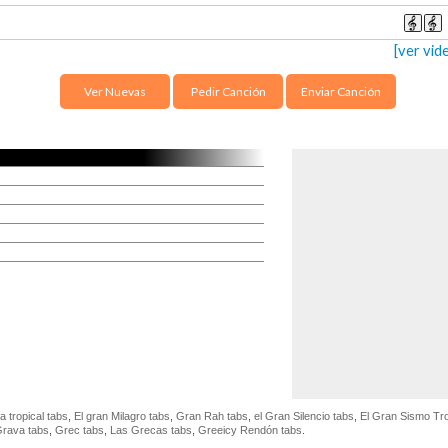
[ver vid
Ver Nuevas
Pedir Canción
Enviar Canción
a tropical tabs
,
El gran Milagro tabs
,
Gran Rah tabs
,
el Gran Silencio tabs
,
El Gran Sismo Tro
rava tabs
,
Grec tabs
,
Las Grecas tabs
,
Greeicy Rendón tabs
.