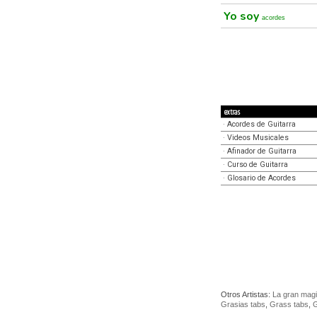
Yo soy
acordes
extras
·
Acordes de Guitarra
·
Videos Musicales
·
Afinador de Guitarra
·
Curso de Guitarra
·
Glosario de Acordes
Otros Artistas:
La gran magi
Grasias tabs
,
Grass tabs
,
G