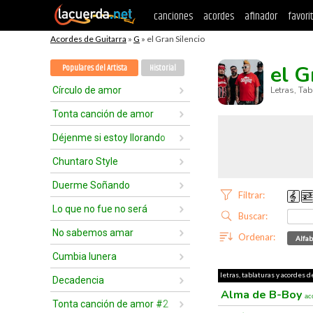
canciones
acordes
afinador
favori
Acordes de Guitarra
»
G
» el Gran Silencio
el G
Populares del Artista
Historial
Círculo de amor
Letras, Ta
Tonta canción de amor
Déjenme si estoy llorando
Chuntaro Style
Duerme Soñando
Filtrar:
Lo que no fue no será
Buscar:
No sabemos amar
Ordenar:
Alfab
Cumbia lunera
letras, tablaturas y acordes de
Decadencia
Alma de B-Boy
ac
Tonta canción de amor #2