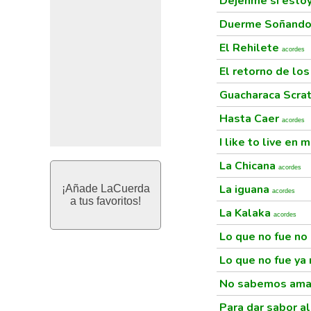
Déjenme si esto
Duerme Soñand
El Rehilete
acordes
El retorno de lo
Guacharaca Scra
Hasta Caer
acordes
I like to live en m
La Chicana
acordes
La iguana
¡Añade LaCuerda
acordes
a tus favoritos!
La Kalaka
acordes
Lo que no fue no
Lo que no fue ya
No sabemos am
Para dar sabor a