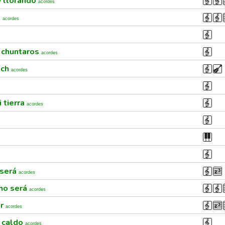
y llorando
acordes
o
acordes
s chuntaros
acordes
tch
acordes
i tierra
acordes
 será
acordes
 no será
acordes
ar
acordes
l caldo
acordes