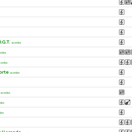
O.G.T.
acordes
ordes
cordes
norte
acordes
s
z
acordes
rdes
des