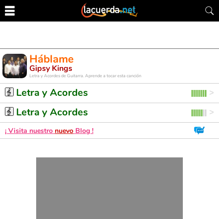
Háblame
Gipsy Kings
Letra y Acordes de Guitarra. Aprende a tocar esta canción
Letra y Acordes
Letra y Acordes
¡ Visita nuestro
nuevo
Blog !