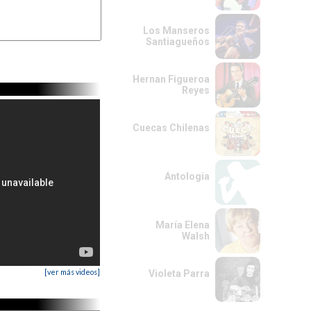
FA#m
Los Manseros
ir asi (X 2)

Santiagueños
Hernan Figueroa
Reyes
Cuecas Chilenas
Antologia
María Elena
Walsh
[ver más videos]
Violeta Parra