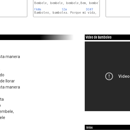
Bembele, bembele, bembele,Bem, bembele, bembele

FA#m
SIm
DO#7
Bamboleo, bambolea. Porque mi vida, yo la prefiero viv
SIm7
Video de Bamboleo
esta manera
a
ado
de llorar
esta manera
ta
o
embele,
ele
Extras