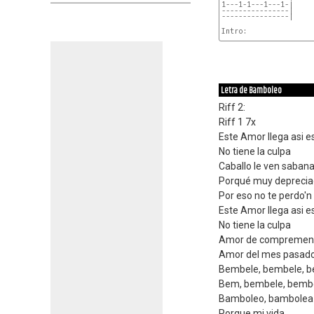
----------------|
----------------|
Letra de Bamboleo
Riff 2:
Riff 1 7x
Este Amor llega asi 
No tiene la culpa
Caballo le ven saban
Porqué muy depreci
Por eso no te perdo'n 
Este Amor llega asi 
No tiene la culpa
Amor de compremen
Amor del mes pasad
Bembele, bembele, b
Bem, bembele, bemb
Bamboleo, bambolea
Porque mi vida,