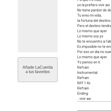
yo la prefiero vivir asi
No tiene pardon de di
Tu eres mi vida,
la fortuna del destino
Pero el destino tend
Lo mismo que ayer
Lo mismo soy yo
No te encuentro a l'
Es imposible no te e
Por eso un dia no cue
Lo mismo que ayer
Yo pienso en ti
Añade LaCuerda
Refrain
a tus favoritos
Instrumental:
Refrain
Riff 1 4x
Refrain
Ending:
...vivir asi