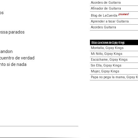
Acordes de Guitarra
Afinador de Guitarra
os
¡nuevo!
Blog de LaCuerda
Aprender a tocar Guitarra
Acordes Guitarra
ressa parados
Otras canciones de Gipsy Kings
Montaña, Gipsy Kings
abandon
Mi Niño, Gipsy Kings
ncuentro de verdad
Escúchame, Gipsy Kings
nto si de nada
Sin Ella, Gipsy Kings
Mujer, Gipsy Kings
Papa no pega la mama, Gipsy K