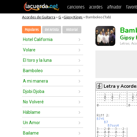
canciones
acordes
afinador
favori
Acordes de Guitarra
»
G
»
Gipsy Kings
» Bamboleo (Tab)
Bam
Populares
del Artista
Historial
Gipsy 
Hotel California
Letras, Aco
Volare
El toro y la luna
Bamboleo
A mi manera
Letra y Acorde
Djobi Djoba
----------------|----
----3---3---/---|--3-
----0---0---/---|--0-
----2---2-------|--2-
No Volveré
----------------|----
Háblame
B7+5
Un Amor
B7
B7sus4
3---2-0---3---2-|

0---0-0---0---0-|

Bailame
2---2-2---2---2-|
