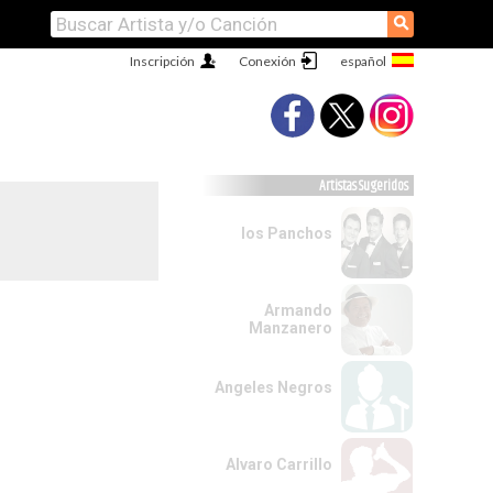
⚲
Inscripción
Conexión
Artistas Sugeridos
los Panchos
Armando
Manzanero
Angeles Negros
Alvaro Carrillo