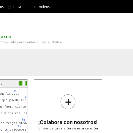
tos
guitarra
piano
videos
á
Marco
rdes y Tabs para Guitarra, Bajo y Ukulele
s
Em
me la duda

+
A7
Dm
 que pueda ser no es una tonterìa

C
e fuera cierto

G
G7
olviera real es lo que yo quería

Em
¡Colabora con nosotros!
no tengas miedo

A7
Dm
Envíanos tu versión de esta canción
no te preocupes ya no habrá remedio

C