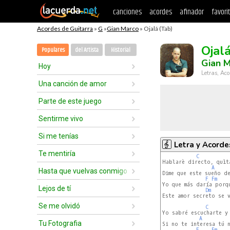
canciones
acordes
afinador
favori
Acordes de Guitarra
»
G
»
Gian Marco
» Ojalá (Tab)
Ojal
Populares
del Artista
Historial
Gian 
Hoy
Letras, Aco
Una canción de amor
Parte de este juego
Sentirme vivo
Si me tenías
Letra y Acorde
Te mentiría
C
Hablarè directo, quìta
A
Hasta que vuelvas conmigo
Dime que este sueño de
F
Fm
Yo que más daría porqu
Lejos de tí
Dm
Este amor secreto se v
Se me olvidó
C
Yo sabré escucharte y 
A
Tu Fotografia
Si no te interesa tú 
F
Fm