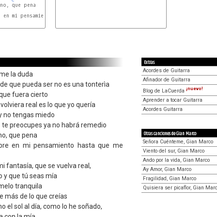
no, que pena

G
G7
 en mi pensamiento hasta que me muera

Em
Am
Extras
Acordes de Guitarra
ame la duda
Afinador de Guitarra
de que pueda ser no es una tonterìa
¡nuevo!
Blog de LaCuerda
que fuera cierto
Aprender a tocar Guitarra
olviera real es lo que yo quería
Acordes Guitarra
y no tengas miedo
no te preocupes ya no habrá remedio
Otras canciones de Gian Marco
 no, que pena
Señora Cuénteme, Gian Marco
mpre en mi pensamiento hasta que me
Viento del sur, Gian Marco
Ando por la vida, Gian Marco
i fantasía, que se vuelva real,
Ay Amor, Gian Marco
o y que tú seas mía
Fragilidad, Gian Marco
ímelo tranquila
Quisiera ser picaflor, Gian Mar
e más de lo que creías
o el sol al día, como lo he soñado,
 con la mía