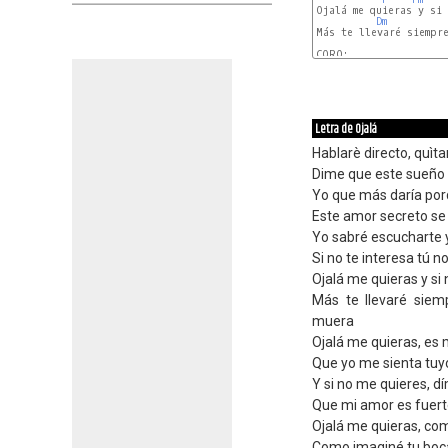
Ojalá me quieras y si 
Dm
Más te llevaré siempre
CORO:

C
Letra de Ojalá
Hablarè directo, quìt
Dime que este sueño 
Yo que más daría por
Este amor secreto se v
Yo sabré escucharte 
Si no te interesa tú 
Ojalá me quieras y si
Más te llevaré sie
muera
Ojalá me quieras, es m
Que yo me sienta tuy
Y si no me quieres, d
Que mi amor es fuert
Ojalá me quieras, com
Como imaginé tu boca