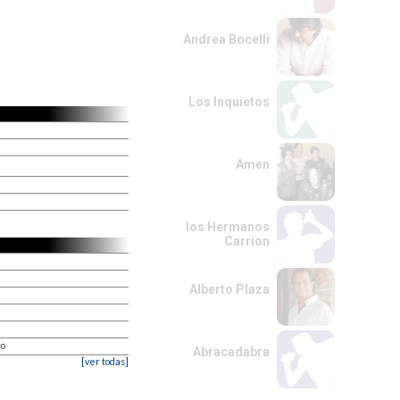
Andrea Bocelli
Los Inquietos
Amen
los Hermanos
Carrion
Alberto Plaza
co
Abracadabra
[ver todas]