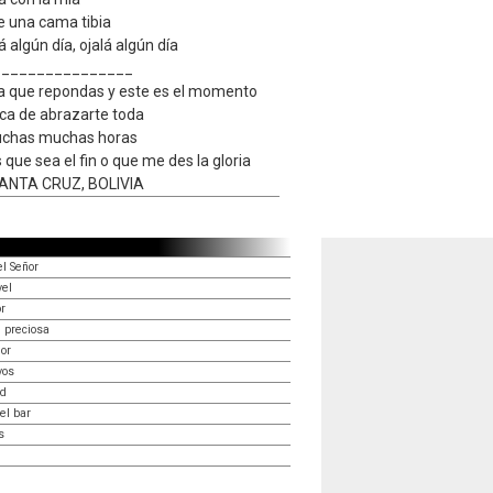
e una cama tibia
á algún día, ojalá algún día
_________________
ra que repondas y este es el momento
ca de abrazarte toda
uchas muchas horas
 que sea el fin o que me des la gloria
NTA CRUZ, BOLIVIA
el Señor
vel
r
 preciosa
or
vos
ad
el bar
s