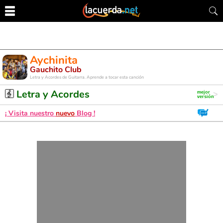
Aychinita
Gauchito Club
Letra y Acordes de Guitarra. Aprende a tocar esta canción
Letra y Acordes
¡ Visita nuestro
nuevo
Blog !