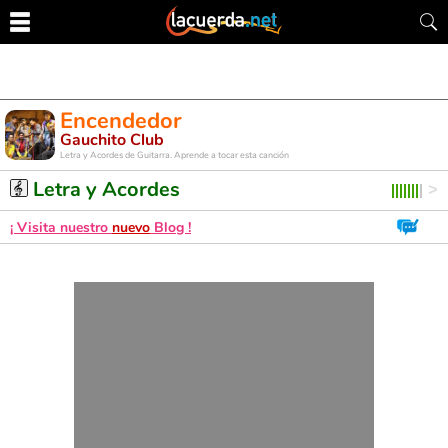
Encendedor
Gauchito Club
Letra y Acordes de Guitarra. Aprende a tocar esta canción
Letra y Acordes
¡ Visita nuestro
nuevo
Blog !