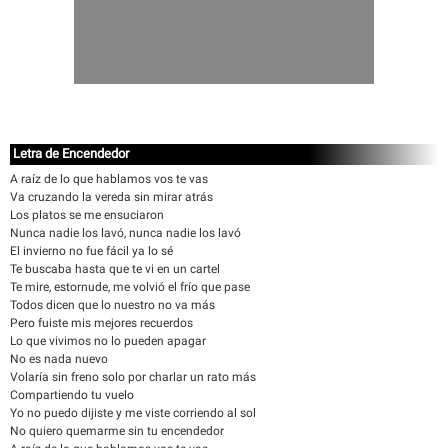
Letra de Encendedor
A raíz de lo que hablamos vos te vas
Va cruzando la vereda sin mirar atrás
Los platos se me ensuciaron
Nunca nadie los lavó, nunca nadie los lavó
El invierno no fue fácil ya lo sé
Te buscaba hasta que te vi en un cartel
Te mire, estornude, me volvió el frío que pase
Todos dicen que lo nuestro no va más
Pero fuiste mis mejores recuerdos
Lo que vivimos no lo pueden apagar
No es nada nuevo
Volaría sin freno solo por charlar un rato más
Compartiendo tu vuelo
Yo no puedo dijiste y me viste corriendo al sol
No quiero quemarme sin tu encendedor