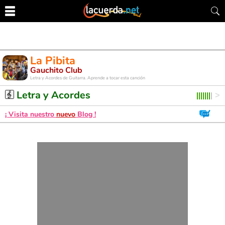
La Pibita
Gauchito Club
Letra y Acordes de Guitarra. Aprende a tocar esta canción
Letra y Acordes
¡ Visita nuestro
nuevo
Blog !