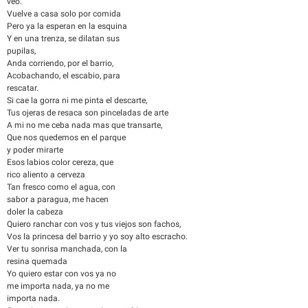
veo.
Vuelve a casa solo por comida
Pero ya la esperan en la esquina
Y en una trenza, se dilatan sus
pupilas,
Anda corriendo, por el barrio,
Acobachando, el escabio, para
rescatar.
Si cae la gorra ni me pinta el descarte,
Tus ojeras de resaca son pinceladas de arte
A mi no me ceba nada mas que transarte,
Que nos quedemos en el parque
y poder mirarte
Esos labios color cereza, que
rico aliento a cerveza
Tan fresco como el agua, con
sabor a paragua, me hacen
doler la cabeza
Quiero ranchar con vos y tus viejos son fachos,
Vos la princesa del barrio y yo soy alto escracho.
Ver tu sonrisa manchada, con la
resina quemada
Yo quiero estar con vos ya no
me importa nada, ya no me
importa nada.