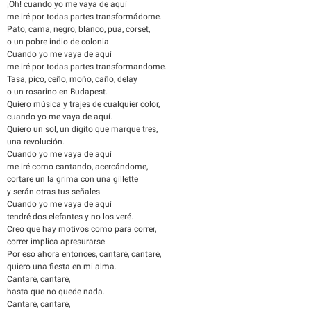
¡Oh! cuando yo me vaya de aquí
me iré por todas partes transformádome.
Pato, cama, negro, blanco, púa, corset,
o un pobre indio de colonia.
Cuando yo me vaya de aquí
me iré por todas partes transformandome.
Tasa, pico, ceño, moño, caño, delay
o un rosarino en Budapest.
Quiero música y trajes de cualquier color,
cuando yo me vaya de aquí.
Quiero un sol, un dígito que marque tres,
una revolución.
Cuando yo me vaya de aquí
me iré como cantando, acercándome,
cortare un la grima con una gillette
y serán otras tus señales.
Cuando yo me vaya de aquí
tendré dos elefantes y no los veré.
Creo que hay motivos como para correr,
correr implica apresurarse.
Por eso ahora entonces, cantaré, cantaré,
quiero una fiesta en mi alma.
Cantaré, cantaré,
hasta que no quede nada.
Cantaré, cantaré,