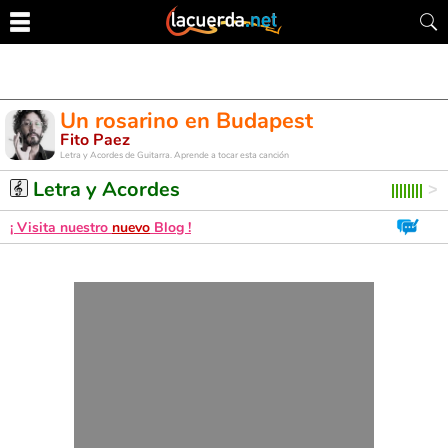
Un rosarino en Budapest
Fito Paez
Letra y Acordes de Guitarra. Aprende a tocar esta canción
Letra y Acordes
¡ Visita nuestro
nuevo
Blog !