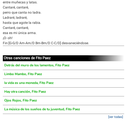
entre muñecas y latas.
Cantaré, cantaré,
perro que canta no ladra.
Ladraré, ladraré,
hasta que agote la rabia.
Cantaré, cantaré,
esa es mi única arma.
¡O- oh!
Fin:[G-G/D Am-Am/D Bm-Bm/D C-C/D] desvaneciéndose.
Otras canciones de Fito Paez
Detrás del muro de los lamentos, Fito Paez
Limbo Mambo, Fito Paez
la vida es una moneda, Fito Paez
Hay otra canción, Fito Paez
Ojos Rojos, Fito Paez
La música de los sueños de tu juventud, Fito Paez
[ver todas]