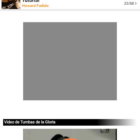
Tutorial
23:58
Howard Fadlala
Video de Tumbas de la Gloria