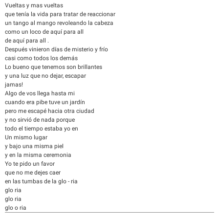
Vueltas y mas vueltas
que tenía la vida para tratar de reaccionar
un tango al mango revoleando la cabeza
como un loco de aquí para all
de aquí para all .
Después vinieron días de misterio y frío
casi como todos los demás
Lo bueno que tenemos son brillantes
y una luz que no dejar, escapar
jamas!
Algo de vos llega hasta mi
cuando era pibe tuve un jardín
pero me escapé hacia otra ciudad
y no sirvió de nada porque
todo el tiempo estaba yo en
Un mismo lugar
y bajo una misma piel
y en la misma ceremonia
Yo te pido un favor
que no me dejes caer
en las tumbas de la glo - ria
glo ria
glo ria
glo o ria