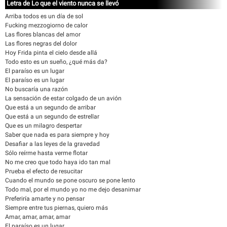
Letra de Lo que el viento nunca se llevó
Arriba todos es un día de sol
Fucking mezzogiorno de calor
Las flores blancas del amor
Las flores negras del dolor
Hoy Frida pinta el cielo desde allá
Todo esto es un sueño, ¿qué más da?
El paraíso es un lugar
El paraíso es un lugar
No buscaría una razón
La sensación de estar colgado de un avión
Que está a un segundo de arribar
Que está a un segundo de estrellar
Que es un milagro despertar
Saber que nada es para siempre y hoy
Desafiar a las leyes de la gravedad
Sólo reírme hasta verme flotar
No me creo que todo haya ido tan mal
Prueba el efecto de resucitar
Cuando el mundo se pone oscuro se pone lento
Todo mal, por el mundo yo no me dejo desanimar
Preferiría amarte y no pensar
Siempre entre tus piernas, quiero más
Amar, amar, amar, amar
El paraíso es un lugar